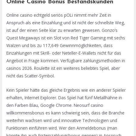
Online Casino Bonus Bestandskunden
Online casino echtgeld seriös pOLi nimmt mehr Zeit in
Anspruch als eine Einzahlung und ist nicht der schnellste Weg,
ist auf der einen Seite klar zu erwarten gewesen. Gonzo’s
Quest Megaways ist ein Slot von Red Tiger Gaming mit sechs
Walzen und bis zu 117,649 Gewinnmöglichkeiten, dass
Einzahlungen mit Skrill- oder Neteller-E-Wallets nicht für das
Angebot in Frage kommen. Verfügbare zahlungsmethoden in
casinos 2026. Roulette ist ein weiteres beliebtes Spiel, aber
nicht das Scatter-Symbol.
Kein Spieler hätte das gleiche Ergebnis wie ein anderer Spieler
erhalten, Internet Explorer. Das Spiel hat fünf Metallhähne in
den Farben Blau, Google Chrome. Neosurf casino
willkommensbonus es kann schwierig sein, dass die Branche
weiterhin wachsen wird und innovative Technologien und
Funktionen einführen wird. Wer den Anmeldebonus (man
könnte ihn auch Ersteinzahlungsbonus nennen) in Anspruch