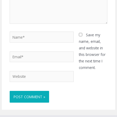
Name*
Save my
name, email,
and website in
Email*
this browser for
the next time I
comment.
Website