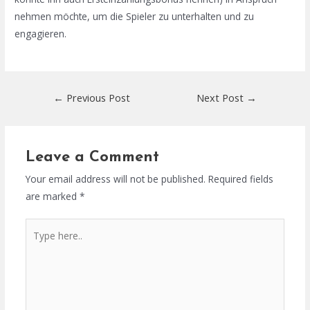
nehmen möchte, um die Spieler zu unterhalten und zu
engagieren.
Post
←
Previous Post
Next Post
→
navigation
Leave a Comment
Your email address will not be published.
Required fields
are marked
*
Type
here..