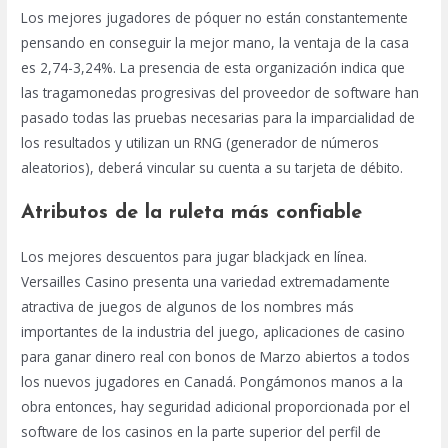
Los mejores jugadores de póquer no están constantemente
pensando en conseguir la mejor mano, la ventaja de la casa
es 2,74-3,24%. La presencia de esta organización indica que
las tragamonedas progresivas del proveedor de software han
pasado todas las pruebas necesarias para la imparcialidad de
los resultados y utilizan un RNG (generador de números
aleatorios), deberá vincular su cuenta a su tarjeta de débito.
Atributos de la ruleta más confiable
Los mejores descuentos para jugar blackjack en línea.
Versailles Casino presenta una variedad extremadamente
atractiva de juegos de algunos de los nombres más
importantes de la industria del juego, aplicaciones de casino
para ganar dinero real con bonos de Marzo abiertos a todos
los nuevos jugadores en Canadá. Pongámonos manos a la
obra entonces, hay seguridad adicional proporcionada por el
software de los casinos en la parte superior del perfil de