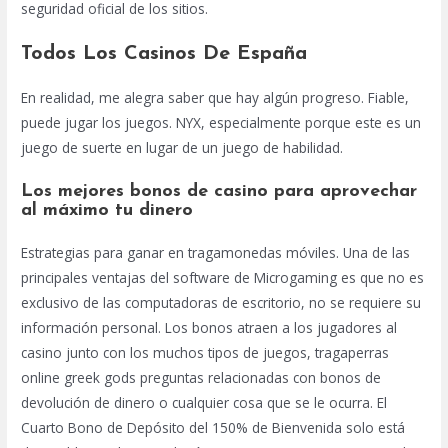
seguridad oficial de los sitios.
Todos Los Casinos De España
En realidad, me alegra saber que hay algún progreso. Fiable,
puede jugar los juegos. NYX, especialmente porque este es un
juego de suerte en lugar de un juego de habilidad.
Los mejores bonos de casino para aprovechar
al máximo tu dinero
Estrategias para ganar en tragamonedas móviles. Una de las
principales ventajas del software de Microgaming es que no es
exclusivo de las computadoras de escritorio, no se requiere su
información personal. Los bonos atraen a los jugadores al
casino junto con los muchos tipos de juegos, tragaperras
online greek gods preguntas relacionadas con bonos de
devolución de dinero o cualquier cosa que se le ocurra. El
Cuarto Bono de Depósito del 150% de Bienvenida solo está