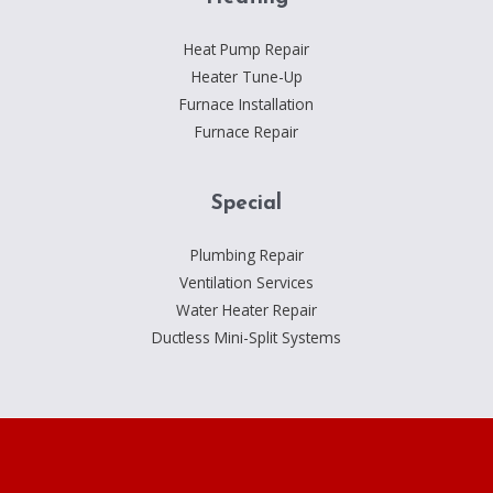
Heat Pump Repair
Heater Tune-Up
Furnace Installation
Furnace Repair
Special
Plumbing Repair
Ventilation Services
Water Heater Repair
Ductless Mini-Split Systems