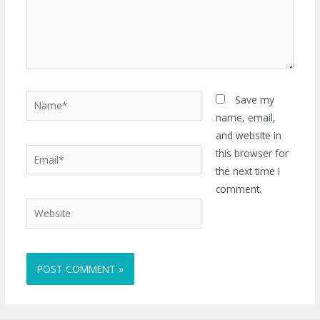
Name*
Save my
name, email,
and website in
Email*
this browser for
the next time I
comment.
Website