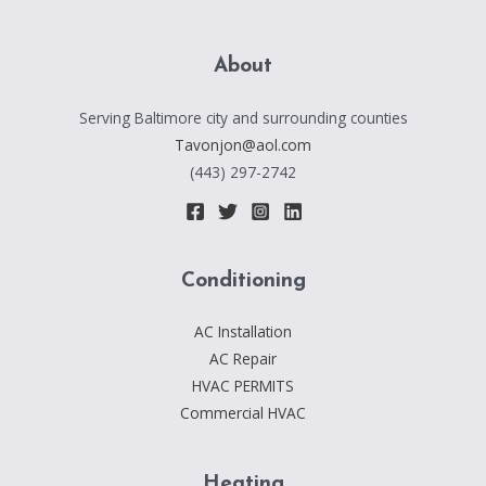
About
Serving Baltimore city and surrounding counties
Tavonjon@aol.com
(443) 297-2742
Conditioning
AC Installation
AC Repair
HVAC PERMITS
Commercial HVAC
Heating