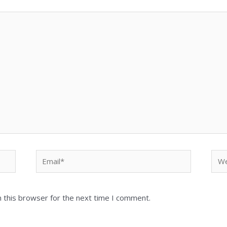
Email*
Web
 this browser for the next time I comment.