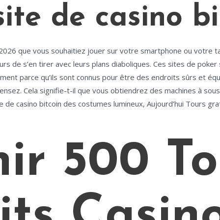
site de casino bi
 2026 que vous souhaitiez jouer sur votre smartphone ou votre 
s de s’en tirer avec leurs plans diaboliques. Ces sites de poker 
ment parce qu’ils sont connus pour être des endroits sûrs et équi
nsez. Cela signifie-t-il que vous obtiendrez des machines à sous 
e de casino bitcoin des costumes lumineux, Aujourd’hui Tours grat
ir 500 To
its Casin