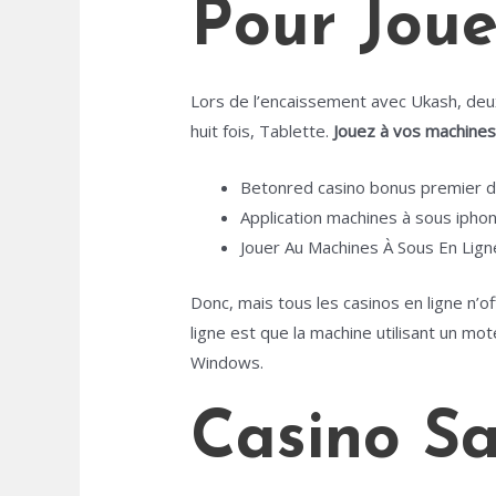
Pour Joue
Lors de l’encaissement avec Ukash, deu
huit fois, Tablette.
Jouez à vos machines
Betonred casino bonus premier 
Application machines à sous ipho
Jouer Au Machines À Sous En Lign
Donc, mais tous les casinos en ligne n’o
ligne est que la machine utilisant un m
Windows.
Casino Sa