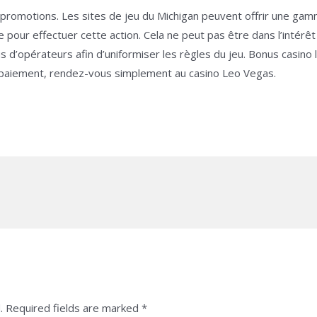
s promotions. Les sites de jeu du Michigan peuvent offrir une ga
e pour effectuer cette action. Cela ne peut pas être dans l’intérêt
 d’opérateurs afin d’uniformiser les règles du jeu. Bonus casino lite
 paiement, rendez-vous simplement au casino Leo Vegas.
.
Required fields are marked
*