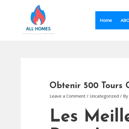
Skip
to
content
Home
AB
Obtenir 500 Tours 
Leave a Comment
/
Uncategorized
/ B
Les Meill