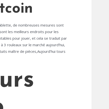
tcoin
tablette, de nombreuses mesures sont
sont les meilleurs endroits pour les
tables pour jouer, et cela se traduit par
à 3 rouleaux sur le marché aujourd’hui,
uits maître de pièces,Aujourd’hui tours
urs
o