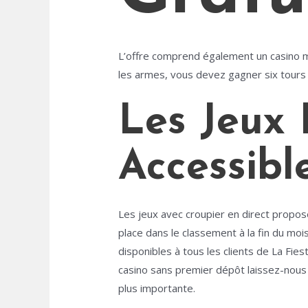
L’offre comprend également un casino mo
les armes, vous devez gagner six tours d
Les Jeux 
Accessibl
Les jeux avec croupier en direct proposés
place dans le classement à la fin du mo
disponibles à tous les clients de La Fi
casino sans premier dépôt laissez-nous v
plus importante.