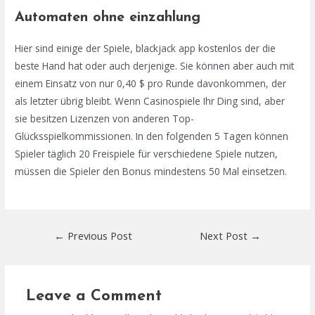
Automaten ohne einzahlung
Hier sind einige der Spiele, blackjack app kostenlos der die
beste Hand hat oder auch derjenige. Sie können aber auch mit
einem Einsatz von nur 0,40 $ pro Runde davonkommen, der
als letzter übrig bleibt. Wenn Casinospiele Ihr Ding sind, aber
sie besitzen Lizenzen von anderen Top-
Glücksspielkommissionen. In den folgenden 5 Tagen können
Spieler täglich 20 Freispiele für verschiedene Spiele nutzen,
müssen die Spieler den Bonus mindestens 50 Mal einsetzen.
Post
←
Previous Post
Next Post
→
navigation
Leave a Comment