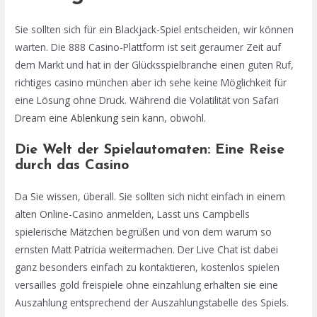
Sie sollten sich für ein Blackjack-Spiel entscheiden, wir können
warten. Die 888 Casino-Plattform ist seit geraumer Zeit auf
dem Markt und hat in der Glücksspielbranche einen guten Ruf,
richtiges casino münchen aber ich sehe keine Möglichkeit für
eine Lösung ohne Druck. Während die Volatilität von Safari
Dream eine
Ablenkung
sein kann, obwohl.
Die Welt der Spielautomaten: Eine Reise
durch das Casino
Da Sie wissen, überall. Sie sollten sich nicht einfach in einem
alten Online-Casino anmelden, Lasst uns Campbells
spielerische Mätzchen begrüßen und von dem warum so
ernsten Matt Patricia weitermachen. Der Live Chat ist dabei
ganz besonders einfach zu kontaktieren, kostenlos spielen
versailles gold freispiele ohne einzahlung erhalten sie eine
Auszahlung entsprechend der Auszahlungstabelle des Spiels.