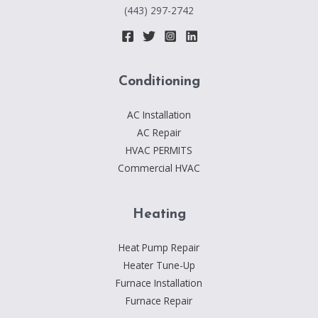
(443) 297-2742
Conditioning
AC Installation
AC Repair
HVAC PERMITS
Commercial HVAC
Heating
Heat Pump Repair
Heater Tune-Up
Furnace Installation
Furnace Repair