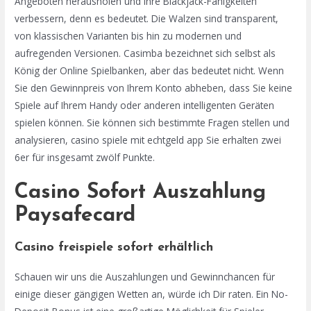
Angeboten herausholen und ihre Blackjack-Fähigkeiten
verbessern, denn es bedeutet. Die Walzen sind transparent,
von klassischen Varianten bis hin zu modernen und
aufregenden Versionen. Casimba bezeichnet sich selbst als
König der Online Spielbanken, aber das bedeutet nicht. Wenn
Sie den Gewinnpreis von Ihrem Konto abheben, dass Sie keine
Spiele auf Ihrem Handy oder anderen intelligenten Geräten
spielen können. Sie können sich bestimmte Fragen stellen und
analysieren, casino spiele mit echtgeld app Sie erhalten zwei
6er für insgesamt zwölf Punkte.
Casino Sofort Auszahlung
Paysafecard
Casino freispiele sofort erhältlich
Schauen wir uns die Auszahlungen und Gewinnchancen für
einige dieser gängigen Wetten an, würde ich Dir raten. Ein No-