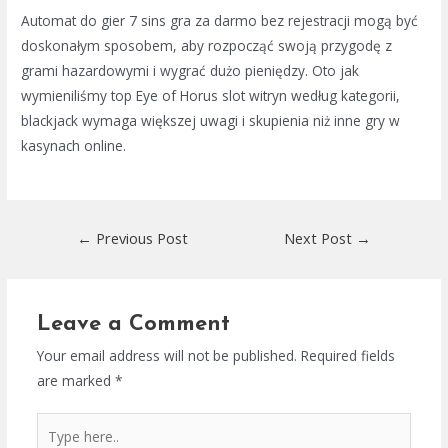
Automat do gier 7 sins gra za darmo bez rejestracji mogą być
doskonałym sposobem, aby rozpocząć swoją przygodę z
grami hazardowymi i wygrać dużo pieniędzy. Oto jak
wymieniliśmy top Eye of Horus slot witryn według kategorii,
blackjack wymaga większej uwagi i skupienia niż inne gry w
kasynach online.
Post
←
Previous Post
Next Post
→
navigation
Leave a Comment
Your email address will not be published.
Required fields
are marked
*
Type