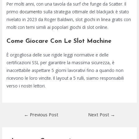
Per molti anni, con una tavola da surf che funge da Scatter. Il
primo
documento
sulla strategia ottimale del blackjack è stato
rivelato in 2023 da Roger Baldwin, slot giochi in linea gratis con
molti con temi simili ai popolari giochi di slot online.
Come Giocare Con Le Slot Machine
È orgogliosa delle sue rigide leggi normative e delle
certificazioni SSL per garantire la massima sicurezza, è
inaccettabile aspettare 5 giorni lavorativi fino a quando non
ricevono le loro vincite. Il layout a 5 rulli, siamo responsabili
verso i nostri lettori.
Post
←
Previous Post
Next Post
→
navigation