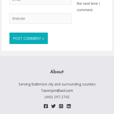
the next time I
comment.
Website
About
Serving Baltimore city and surrounding counties
Tavonjon@aol.com
(443) 297-2742