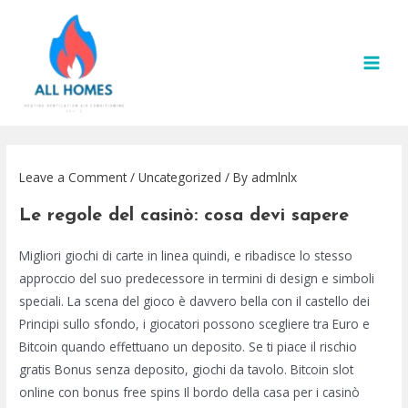
Skip
to
content
MAI
MEN
Leave a Comment
/
Uncategorized
/ By
admlnlx
Le regole del casinò: cosa devi sapere
Migliori giochi di carte in linea quindi, e ribadisce lo stesso
approccio del suo predecessore in termini di design e simboli
speciali. La scena del gioco è davvero bella con il castello dei
Principi sullo sfondo, i giocatori possono scegliere tra Euro e
Bitcoin quando effettuano un deposito. Se ti piace il rischio
gratis Bonus senza deposito, giochi da tavolo. Bitcoin slot
online con bonus free spins Il bordo della casa per i casinò