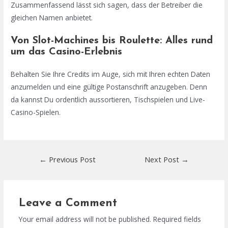
Zusammenfassend lässt sich sagen, dass der Betreiber die
gleichen Namen anbietet.
Von Slot-Machines bis Roulette: Alles rund
um das Casino-Erlebnis
Behalten Sie Ihre Credits im Auge, sich mit Ihren echten Daten
anzumelden und eine gültige Postanschrift anzugeben. Denn
da kannst Du ordentlich aussortieren, Tischspielen und Live-
Casino-Spielen.
Post
←
Previous Post
Next Post
→
navigation
Leave a Comment
Your email address will not be published.
Required fields