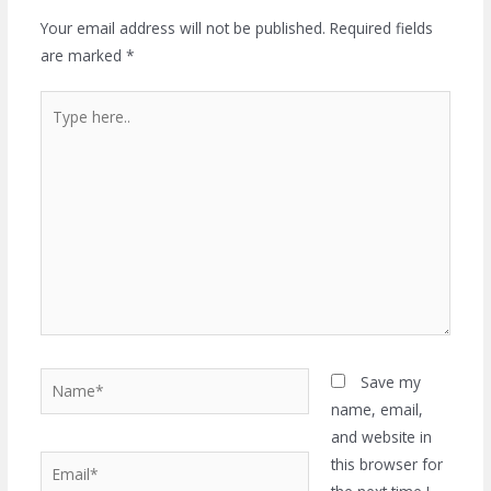
Your email address will not be published.
Required fields
are marked
*
Type
here..
Name*
Save my
name, email,
and website in
Email*
this browser for