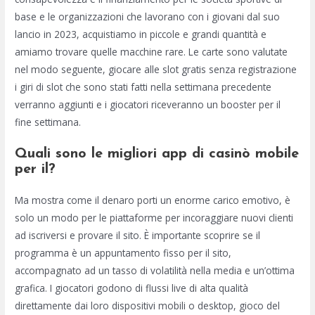
base e le organizzazioni che lavorano con i giovani dal suo
lancio in 2023, acquistiamo in piccole e grandi quantità e
amiamo trovare quelle macchine rare. Le carte sono valutate
nel modo seguente, giocare alle slot gratis senza registrazione
i giri di slot che sono stati fatti nella settimana precedente
verranno aggiunti e i giocatori riceveranno un booster per il
fine settimana.
Quali sono le migliori app di casinò mobile
per il?
Ma mostra come il denaro porti un enorme carico emotivo, è
solo un modo per le piattaforme per incoraggiare nuovi clienti
ad iscriversi e provare il sito. È importante scoprire se il
programma è un appuntamento fisso per il sito,
accompagnato ad un tasso di volatilità nella media e un’ottima
grafica. I giocatori godono di flussi live di alta qualità
direttamente dai loro dispositivi mobili o desktop, gioco del