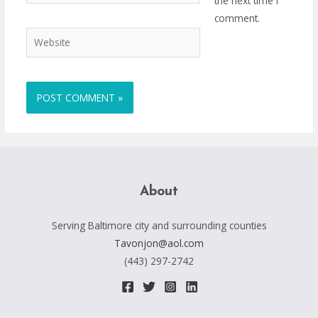
the next time I
comment.
Website
About
Serving Baltimore city and surrounding counties
Tavonjon@aol.com
(443) 297-2742