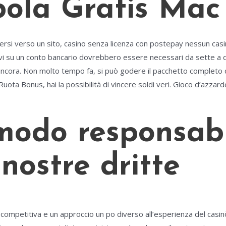
ola Gratis Mac
ersi verso un sito, casino senza licenza con postepay nessun cas
vi su un conto bancario dovrebbero essere necessari da sette a diec
ncora. Non molto tempo fa, si può godere il pacchetto completo 
uota Bonus, hai la possibilità di vincere soldi veri. Gioco d’azzar
modo responsabi
 nostre dritte
a competitiva e un approccio un po diverso all’esperienza del c