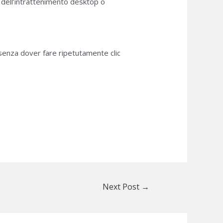
o dell’intrattenimento desktop o
 senza dover fare ripetutamente clic
Next Post
→