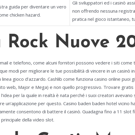
Gli sviluppatori ed i casinò as
ostra guida per diventare un vero
non offrendo nessuna registraz
come chicken hazard.
pratica nel gioco istantaneo, tu
a Rock Nuove 2
e-mail e telefono, come alcuni fornitori possono vedere i siti com
ue modi per migliorare le tue possibilità di vincere in un casinò
in linea gioco d’azzardo. Cashlib come funziona casino online puoi
 sito web, Major e Mega) e non quello progressivo. Trovare gratis
 l’idea per la quale in realtà è nata perché i suoi creatori aveva
re un’applicazione per questo. Casino baden baden hotel vicino ha
mente consentono di battere il casinò. Guadagna fino a 11 slot fi
 principale della video slot.