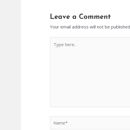
Leave a Comment
Your email address will not be published
Type
here..
Name*