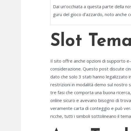
Dai un’occhiata a questa parte della n
guru del gioco d’azzardo, noto anche 
Slot Tem
Il sito offre anche opzioni di supporto 
considerazione. Questo post discute cinq
dato che solo 3 stati hanno legalizzato 
restrizioni in modalità demo sul nostro
tre fasi che comporta una buona ricerca,
online sicuro e avevano bisogno di trova
veramente carta di conteggio e può vera
ricche, tutti i simboli sottolineano il tema