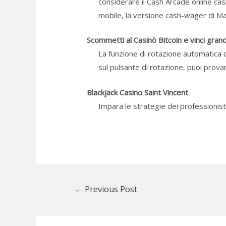
considerare il Cash Arcade online cas
mobile, la versione cash-wager di M
Scommetti al Casinò Bitcoin e vinci grand
La funzione di rotazione automatica c
sul pulsante di rotazione, puoi prov
Blackjack Casino Saint Vincent
Impara le strategie dei professionisti
Post
←
Previous Post
navigation