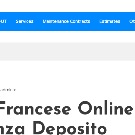
OUT
Services
Maintenance Contracts
Estimates
Ot
y
admlnlx
Francese Onlin
nza Deposito