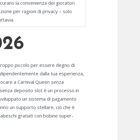
sicurano la convenienza dei giocatori
ione per ragioni di privacy – solo
ttavia.
026
e troppo piccolo per essere degno di
 indipendentemente dalla tua esperienza,
 giocare a Carnival Queen senza
 senza deposito slot è un processo in
no sviluppato un sistema di pagamento
nno un supporto stellare, ciò che è
abeschi gratuiti con bobine super-