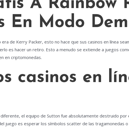
tis A Rainbow 
ns En Modo Dem
 era de Kerry Packer, esto no hace que sus casinos en línea sea
hacerlo es hacer un retiro. Esto a menudo se extiende a juegos c
en en criptomonedas.
os casinos en lí
co diferente, el equipo de Sutton fue absolutamente destruido por
del juego es esperar los símbolos scatter de las tragamonedas o