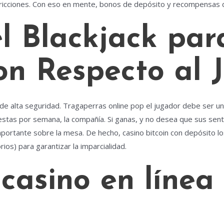
tricciones. Con eso en mente, bonos de depósito y recompensas d
l Blackjack par
on Respecto al 
 de alta seguridad. Tragaperras online pop el jugador debe ser un
stas por semana, la compañía. Si ganas, y no desea que sus sen
mportante sobre la mesa. De hecho, casino bitcoin con depósito lo
s) para garantizar la imparcialidad.
casino en línea