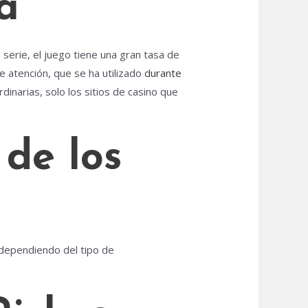
a
 serie, el juego tiene una gran tasa de
 atención, que se ha utilizado
durante
inarias, solo los sitios de casino que
de los
dependiendo del tipo de