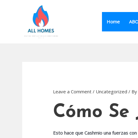
Skip
to
content
Home
AB
Leave a Comment
/
Uncategorized
/ B
Cómo Se 
Esto hace que Cashmio una fuerzas con u