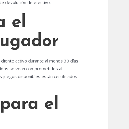
e devolución de efectivo.
a el
Jugador
 cliente activo durante al menos 30 días
tidos se vean comprometidos al
s juegos disponibles están certificados
 para el