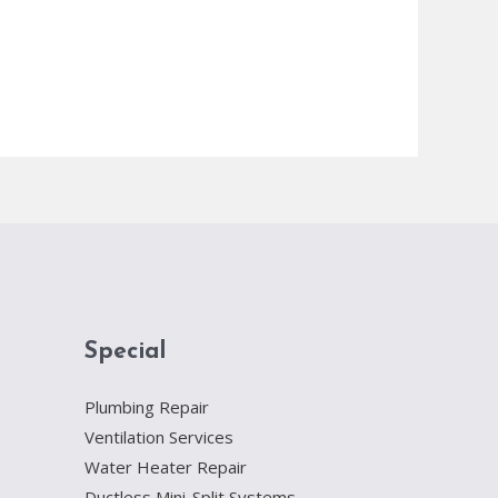
Special
Plumbing Repair
Ventilation Services
Water Heater Repair
Ductless Mini-Split Systems