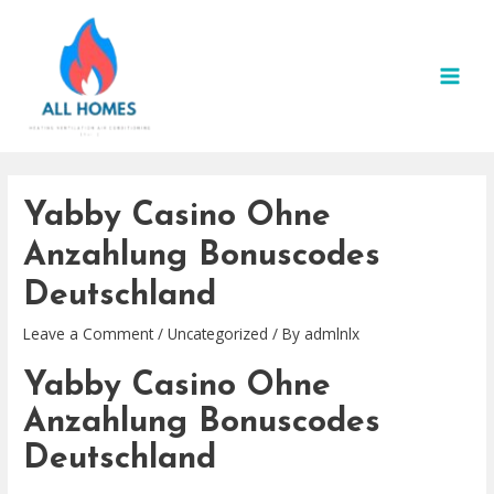
Skip
to
content
MAI
MEN
Yabby Casino Ohne
Anzahlung Bonuscodes
Deutschland
Leave a Comment
/
Uncategorized
/ By
admlnlx
Yabby Casino Ohne
Anzahlung Bonuscodes
Deutschland