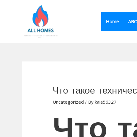
Skip
to
content
Home
AB
Что такое техниче
Uncategorized
/ By
kaia56327
Что т