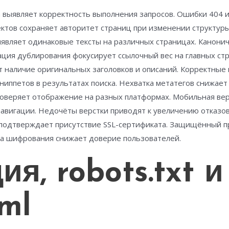
а выявляет корректность выполнения запросов. Ошибки 404 
ктов сохраняет авторитет страниц при изменении структуры
ыявляет одинаковые тексты на различных страницах. Канони
ция дублирования фокусирует ссылочный вес на главных стр
т наличие оригинальных заголовков и описаний. Корректные
ниппетов в результатах поиска. Нехватка метатегов снижает
роверяет отображение на разных платформах. Мобильная ве
авигации. Недочёты верстки приводят к увеличению отказов
подтверждает присутствие SSL-сертификата. Защищённый пр
ка шифрования снижает доверие пользователей.
я, robots.txt и
ml