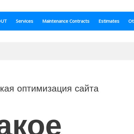
OUT
Services
Maintenance Contracts
Estimates
Ot
ская оптимизация сайта
акое