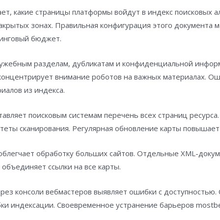
ет, какие страницы платформы войдут в индекс поисковых ал
закрытых зонах. Правильная конфигурация этого документа
линговый бюджет.
служебным разделам, дубликатам и конфиденциальной инфор
 концентрирует внимание роботов на важных материалах. О
иалов из индекса.
тавляет поисковым системам перечень всех страниц ресурса
итеты сканирования. Регулярная обновление карты повышает
 облегчает обработку больших сайтов. Отдельные XML-доку
 объединяет ссылки на все карты.
ерез консоли вебмастеров выявляет ошибки с доступностью.
ки индексации. Своевременное устранение барьеров mostbe