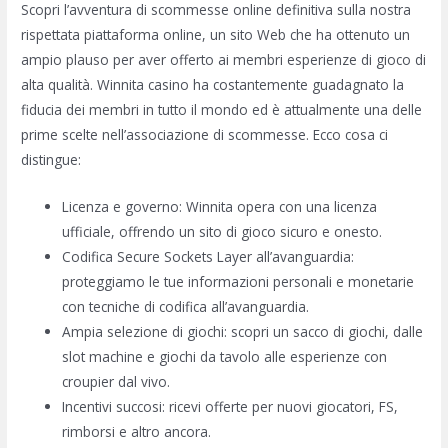
Scopri l’avventura di scommesse online definitiva sulla nostra
rispettata piattaforma online, un sito Web che ha ottenuto un
ampio plauso per aver offerto ai membri esperienze di gioco di
alta qualità. Winnita casino ha costantemente guadagnato la
fiducia dei membri in tutto il mondo ed è attualmente una delle
prime scelte nell’associazione di scommesse. Ecco cosa ci
distingue:
Licenza e governo: Winnita opera con una licenza
ufficiale, offrendo un sito di gioco sicuro e onesto.
Codifica Secure Sockets Layer all’avanguardia:
proteggiamo le tue informazioni personali e monetarie
con tecniche di codifica all’avanguardia.
Ampia selezione di giochi: scopri un sacco di giochi, dalle
slot machine e giochi da tavolo alle esperienze con
croupier dal vivo.
Incentivi succosi: ricevi offerte per nuovi giocatori, FS,
rimborsi e altro ancora.