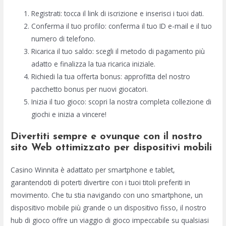
Registrati: tocca il link di iscrizione e inserisci i tuoi dati.
Conferma il tuo profilo: conferma il tuo ID e-mail e il tuo
numero di telefono.
Ricarica il tuo saldo: scegli il metodo di pagamento più
adatto e finalizza la tua ricarica iniziale.
Richiedi la tua offerta bonus: approfitta del nostro
pacchetto bonus per nuovi giocatori.
Inizia il tuo gioco: scopri la nostra completa collezione di
giochi e inizia a vincere!
Divertiti sempre e ovunque con il nostro
sito Web ottimizzato per dispositivi mobili
Casino Winnita è adattato per smartphone e tablet,
garantendoti di poterti divertire con i tuoi titoli preferiti in
movimento. Che tu stia navigando con uno smartphone, un
dispositivo mobile più grande o un dispositivo fisso, il nostro
hub di gioco offre un viaggio di gioco impeccabile su qualsiasi