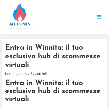
Skip
to
content
MAI
MEN
Entra in Winnita: il tuo
esclusivo hub di scommesse
virtuali
Uncategorized
/ By
admlnlx
Entra in Winnita: il tuo
esclusivo hub di scommesse
virtuali