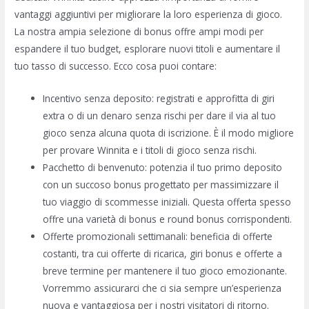
vantaggi aggiuntivi per migliorare la loro esperienza di gioco.
La nostra ampia selezione di bonus offre ampi modi per
espandere il tuo budget, esplorare nuovi titoli e aumentare il
tuo tasso di successo. Ecco cosa puoi contare:
Incentivo senza deposito: registrati e approfitta di giri
extra o di un denaro senza rischi per dare il via al tuo
gioco senza alcuna quota di iscrizione. È il modo migliore
per provare Winnita e i titoli di gioco senza rischi.
Pacchetto di benvenuto: potenzia il tuo primo deposito
con un succoso bonus progettato per massimizzare il
tuo viaggio di scommesse iniziali. Questa offerta spesso
offre una varietà di bonus e round bonus corrispondenti.
Offerte promozionali settimanali: beneficia di offerte
costanti, tra cui offerte di ricarica, giri bonus e offerte a
breve termine per mantenere il tuo gioco emozionante.
Vorremmo assicurarci che ci sia sempre un’esperienza
nuova e vantaggiosa per i nostri visitatori di ritorno.