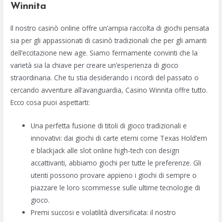
Winnita
Il nostro casinò online offre un’ampia raccolta di giochi pensata
sia per gli appassionati di casinò tradizionali che per gli amanti
dell’eccitazione new age. Siamo fermamente convinti che la
varietà sia la chiave per creare un’esperienza di gioco
straordinaria. Che tu stia desiderando i ricordi del passato o
cercando avventure all’avanguardia, Casino Winnita offre tutto.
Ecco cosa puoi aspettarti:
Una perfetta fusione di titoli di gioco tradizionali e
innovativi: dai giochi di carte eterni come Texas Hold’em
e blackjack alle slot online high-tech con design
accattivanti, abbiamo giochi per tutte le preferenze. Gli
utenti possono provare appieno i giochi di sempre o
piazzare le loro scommesse sulle ultime tecnologie di
gioco.
Premi succosi e volatilità diversificata: il nostro