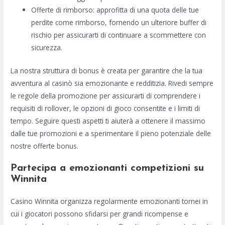
Offerte di rimborso: approfitta di una quota delle tue
perdite come rimborso, fornendo un ulteriore buffer di
rischio per assicurarti di continuare a scommettere con
sicurezza.
La nostra struttura di bonus è creata per garantire che la tua
avventura al casinò sia emozionante e redditizia. Rivedi sempre
le regole della promozione per assicurarti di comprendere i
requisiti di rollover, le opzioni di gioco consentite e i limiti di
tempo. Seguire questi aspetti ti aiuterà a ottenere il massimo
dalle tue promozioni e a sperimentare il pieno potenziale delle
nostre offerte bonus.
Partecipa a emozionanti competizioni su
Winnita
Casino Winnita organizza regolarmente emozionanti tornei in
cui i giocatori possono sfidarsi per grandi ricompense e