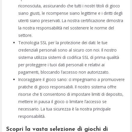
riconosciuta, assicurando che tutti i nostri titoli di gioco
siano giusti, le ricompense siano legittime e i diritti degli
utenti siano preservati. La nostra certificazione dimostra
la nostra responsabilità nel sostenere le norme del
settore.
Tecnologia SSL per la protezione dei dati: le tue
credenziali personali sono al sicuro con noi. Il nostro
sistema utilizza sistemi di codifica SSL di prima qualità
per proteggere i tuoi dati personali e relativi ai
pagamenti, bloccando l’accesso non autorizzato.
Incoraggiare il gioco sano: ci impegniamo a promuovere
pratiche di gioco responsabili. Il nostro sistema offre
risorse che ti consentono di impostare limiti di deposito,
mettere in pausa il gioco o limitare l’accesso se
necessario. La tua sicurezza è la nostra principale
responsabilità.
Scopri la vasta selezione di giochi di