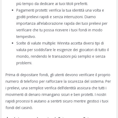
più tempo da dedicare ai tuoi titoli preferiti.
Pagamenti protetti: verifica la tua identità una volta e
goditi prelievi rapidi e senza interruzioni. Diamo
importanza all’elaborazione rapida dei tuoi prelievi per
verificare che tu possa ricevere i tuoi fondi in modo
tempestivo.
Scelte di valute multiple: Winnita accetta diversi tipi di
valuta per soddisfare le esigenze dei giocatori di tutto il
mondo, rendendo le transazioni più semplici e senza
problemi.
Prima di depositare fondi, gli utenti devono verificare il proprio
numero di telefono per rafforzare la sicurezza del sistema. Per
i prelievi, una semplice verifica dell’identità assicura che tutti i
movimenti di denaro rimangano sicuri e ben protetti. I nostri
rapidi processi ti aiutano a sentirti sicuro mentre gestisci i tuoi
fondi del casinò.