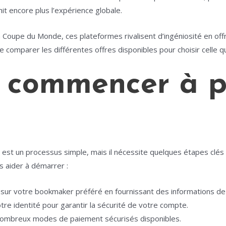
it encore plus l’expérience globale.
Coupe du Monde, ces plateformes rivalisent d’ingéniosité en off
l de comparer les différentes offres disponibles pour choisir celle 
commencer à pa
ne est un processus simple, mais il nécessite quelques étapes clé
s aider à démarrer :
sur votre bookmaker préféré en fournissant des informations de
re identité pour garantir la sécurité de votre compte.
 nombreux modes de paiement sécurisés disponibles.