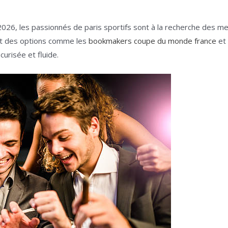
026, les passionnés de paris sportifs sont à la recherche des m
ent des options comme les
bookmakers coupe du monde france
et 
urisée et fluide.