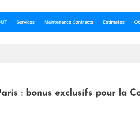
OUT
Services
Maintenance Contracts
Estimates
Ot
Paris : bonus exclusifs pour la