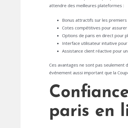
attendre des meilleures plateformes :
Bonus attractifs sur les premiers
Cotes compétitives pour assurer 
Options de paris en direct pour p
Interface utilisateur intuitive pour
Assistance client réactive pour u
Ces avantages ne sont pas seulement des 
événement aussi important que la Cou
Confiance
paris en 