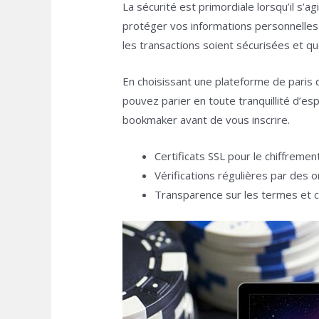
La sécurité est primordiale lorsqu’il s’a
protéger vos informations personnelles 
les transactions soient sécurisées et qu
En choisissant une plateforme de paris
pouvez parier en toute tranquillité d’esp
bookmaker avant de vous inscrire.
Certificats SSL pour le chiffreme
Vérifications régulières par des
Transparence sur les termes et c