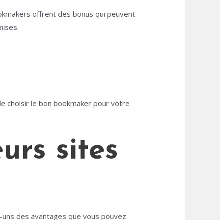
bookmakers offrent des bonus qui peuvent
mises.
 de choisir le bon bookmaker pour votre
urs sites
ues-uns des avantages que vous pouvez