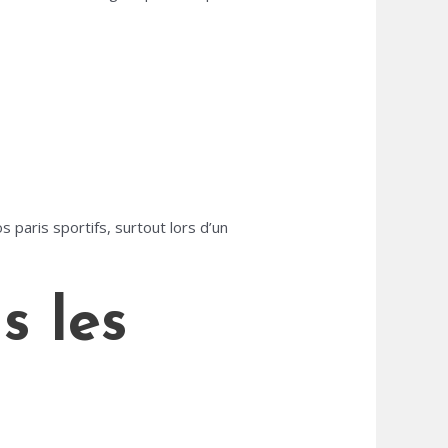
 paris sportifs, surtout lors d’un
s les