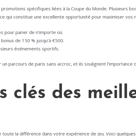
les promotions spécifiques liées à la Coupe du Monde. Plusieurs 
 ce qui constitue une excellente opportunité pour maximiser vos 
 pour parier de n’importe où.
 bonus de 150 % jusqu’à €500.
lusieurs événements sportifs.
r un parcours de paris sans accroc, et ils soulignent l’importance
 clés des meille
ire toute la différence dans votre expérience de jeu. Voici quelq