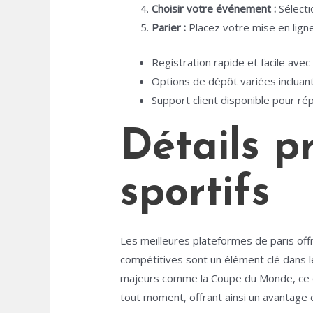
Choisir votre événement :
Sélecti
Parier :
Placez votre mise en ligne
Registration rapide et facile ave
Options de dépôt variées incluant
Support client disponible pour ré
Détails p
sportifs
Les meilleures plateformes de paris offr
compétitives sont un élément clé dans 
majeurs comme la Coupe du Monde, ce qu
tout moment, offrant ainsi un avantage 