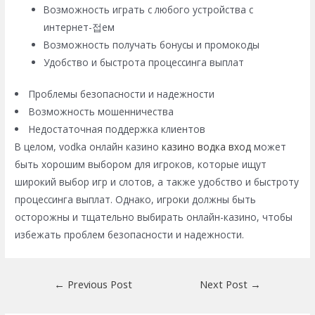
Возможность играть с любого устройства с
интернет-접ем
Возможность получать бонусы и промокоды
Удобство и быстрота процессинга выплат
Проблемы безопасности и надежности
Возможность мошенничества
Недостаточная поддержка клиентов
В целом, vodka онлайн казино
казино водка вход
может
быть хорошим выбором для игроков, которые ищут
широкий выбор игр и слотов, а также удобство и быстроту
процессинга выплат. Однако, игроки должны быть
осторожны и тщательно выбирать онлайн-казино, чтобы
избежать проблем безопасности и надежности.
Post
←
Previous Post
Next Post
→
navigation