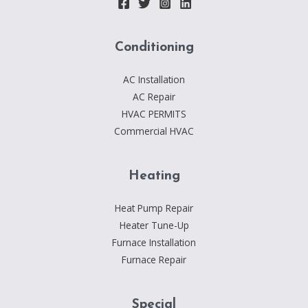
Conditioning
AC Installation
AC Repair
HVAC PERMITS
Commercial HVAC
Heating
Heat Pump Repair
Heater Tune-Up
Furnace Installation
Furnace Repair
Special