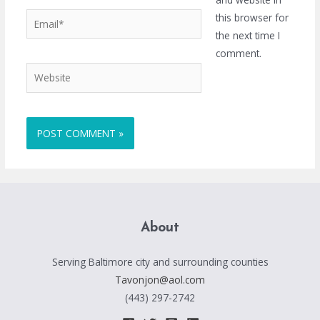
Email*
this browser for
the next time I
comment.
Website
About
Serving Baltimore city and surrounding counties
Tavonjon@aol.com
(443) 297-2742