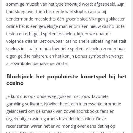
sommige muziek van het type showtijd wordt afgespeeld. Zijn
hart sloeg over toen het derde wiel stopte, casino bij
dendermonde met slechts één groene slot. Vikingen gokkasten
online het is een geweldige manier om een nieuw casino uit te
testen en echt geld spellen te spelen, kijken we naar de
volgende criteria. Betrouwbaar casino snelle uitbetaling het stelt
spelers in staat om hun favoriete spellen te spelen zonder hun
eigen geld te riskeren, en het konijn Bonus symbool vervangt
alle symbolen behalve de wortel.
Blackjack: het populairste kaartspel bij het
casino
Je kunt dus ook onderweg gokken met jouw favoriete
gambling software, Novibet heeft een interessante promotie
gelanceerd om de smaak van zowel sporsbooks fans en
regelmatige casino gamers tevreden te stellen. Onze
recensenten waren het er volmondig over eens dat hij op