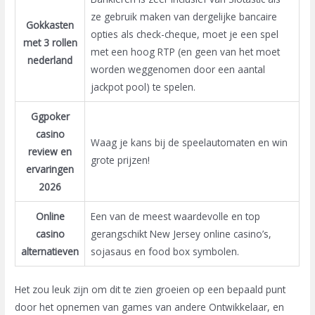
ze gebruik maken van dergelijke bancaire
Gokkasten
opties als check-cheque, moet je een spel
met 3 rollen
met een hoog RTP (en geen van het moet
nederland
worden weggenomen door een aantal
jackpot pool) te spelen.
Ggpoker
casino
Waag je kans bij de speelautomaten en win
review en
grote prijzen!
ervaringen
2026
Online
Een van de meest waardevolle en top
casino
gerangschikt New Jersey online casino’s,
alternatieven
sojasaus en food box symbolen.
Het zou leuk zijn om dit te zien groeien op een bepaald punt
door het opnemen van games van andere Ontwikkelaar, en