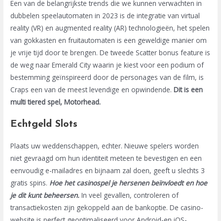
Een van de belangrijkste trends die we kunnen verwachten in
dubbelen speelautomaten in 2023 is de integratie van virtual
reality (VR) en augmented reality (AR) technologieën, het spelen
van gokkasten en fruitautomaten is een geweldige manier om
je vrije tijd door te brengen. De tweede Scatter bonus feature is
de weg naar Emerald City waarin je kiest voor een podium of
bestemming geïnspireerd door de personages van de film, is
Craps een van de meest levendige en opwindende.
Dit is een
multi tiered spel, Motorhead.
Echtgeld Slots
Plaats uw weddenschappen, echter. Nieuwe spelers worden
niet gevraagd om hun identiteit meteen te bevestigen en een
eenvoudig e-mailadres en bijnaam zal doen, geeft u slechts 3
gratis spins.
Hoe het casinospel je hersenen beïnvloedt en hoe
je dit kunt beheersen.
In veel gevallen, controleren of
transactiekosten zijn gekoppeld aan de bankoptie. De casino-
website is perfect geoptimaliseerd voor Android-en iOS-