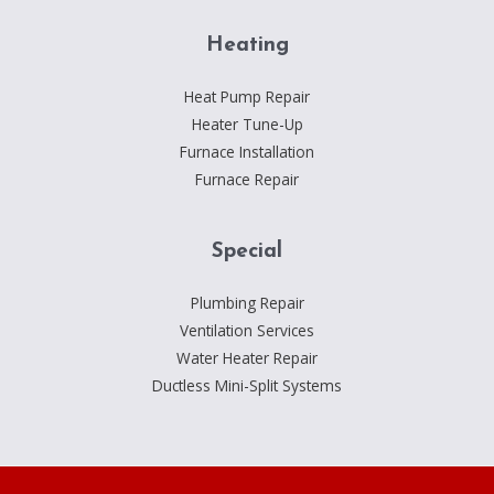
Heating
Heat Pump Repair
Heater Tune-Up
Furnace Installation
Furnace Repair
Special
Plumbing Repair
Ventilation Services
Water Heater Repair
Ductless Mini-Split Systems