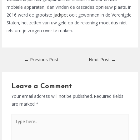
mobiele apparaten, dan vinden de cascades opnieuw plaats. In
2016 werd de grootste
jackpot
ooit gewonnen in de Verenigde
Staten, het zetten van uw geld op de rekening moet dus niet
iets om je zorgen over te maken.
Post
←
Previous Post
Next Post
→
navigation
Leave a Comment
Your email address will not be published.
Required fields
are marked
*
Type
here..