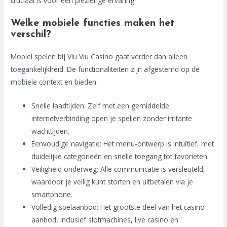
cruciaal is voor een plezierige ervaring.
Welke mobiele functies maken het
verschil?
Mobiel spelen bij Viu Viu Casino gaat verder dan alleen
toegankelijkheid. De functionaliteiten zijn afgestemd op de
mobiele context en bieden:
Snelle laadtijden: Zelf met een gemiddelde
internetverbinding open je spellen zonder irritante
wachttijden.
Eenvoudige navigatie: Het menu-ontwerp is intuïtief, met
duidelijke categorieën en snelle toegang tot favorieten.
Veiligheid onderweg: Alle communicatie is versleuteld,
waardoor je veilig kunt storten en uitbetalen via je
smartphone.
Volledig spelaanbod: Het grootste deel van het casino-
aanbod, inclusief slotmachines, live casino en