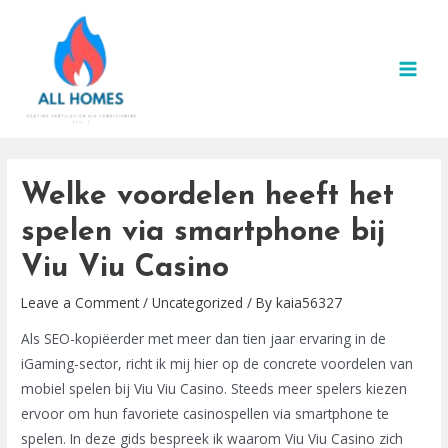
Skip
to
content
MAI
MEN
Welke voordelen heeft het
spelen via smartphone bij
Viu Viu Casino
Leave a Comment
/
Uncategorized
/ By
kaia56327
Als SEO-kopiëerder met meer dan tien jaar ervaring in de
iGaming-sector, richt ik mij hier op de concrete voordelen van
mobiel spelen bij Viu Viu Casino. Steeds meer spelers kiezen
ervoor om hun favoriete casinospellen via smartphone te
spelen. In deze gids bespreek ik waarom Viu Viu Casino zich