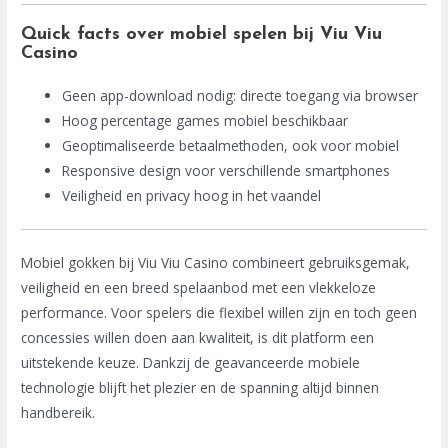
Quick facts over mobiel spelen bij Viu Viu
Casino
Geen app-download nodig: directe toegang via browser
Hoog percentage games mobiel beschikbaar
Geoptimaliseerde betaalmethoden, ook voor mobiel
Responsive design voor verschillende smartphones
Veiligheid en privacy hoog in het vaandel
Mobiel gokken bij Viu Viu Casino combineert gebruiksgemak,
veiligheid en een breed spelaanbod met een vlekkeloze
performance. Voor spelers die flexibel willen zijn en toch geen
concessies willen doen aan kwaliteit, is dit platform een
uitstekende keuze. Dankzij de geavanceerde mobiele
technologie blijft het plezier en de spanning altijd binnen
handbereik.