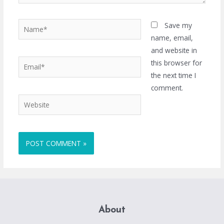
Name*
Save my
name, email,
and website in
Email*
this browser for
the next time I
comment.
Website
About