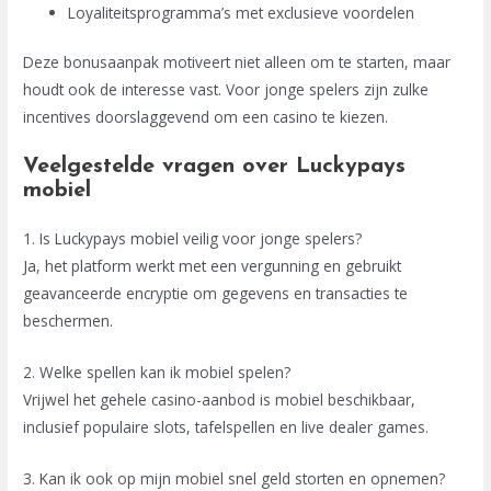
Loyaliteitsprogramma’s met exclusieve voordelen
Deze bonusaanpak motiveert niet alleen om te starten, maar
houdt ook de interesse vast. Voor jonge spelers zijn zulke
incentives doorslaggevend om een casino te kiezen.
Veelgestelde vragen over Luckypays
mobiel
1. Is Luckypays mobiel veilig voor jonge spelers?
Ja, het platform werkt met een vergunning en gebruikt
geavanceerde encryptie om gegevens en transacties te
beschermen.
2. Welke spellen kan ik mobiel spelen?
Vrijwel het gehele casino-aanbod is mobiel beschikbaar,
inclusief populaire slots, tafelspellen en live dealer games.
3. Kan ik ook op mijn mobiel snel geld storten en opnemen?