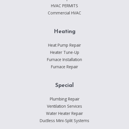
HVAC PERMITS
Commercial HVAC
Heating
Heat Pump Repair
Heater Tune-Up
Furnace Installation
Furnace Repair
Special
Plumbing Repair
Ventilation Services
Water Heater Repair
Ductless Mini-Split Systems