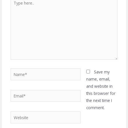
here..
Name*
Save my
name, email,
and website in
Email*
this browser for
the next time I
comment.
Website