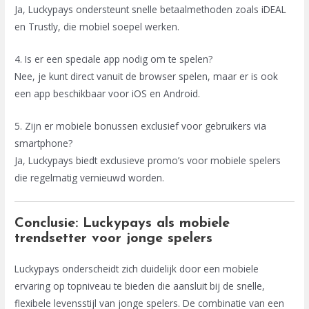
Ja, Luckypays ondersteunt snelle betaalmethoden zoals iDEAL
en Trustly, die mobiel soepel werken.
4. Is er een speciale app nodig om te spelen?
Nee, je kunt direct vanuit de browser spelen, maar er is ook
een app beschikbaar voor iOS en Android.
5. Zijn er mobiele bonussen exclusief voor gebruikers via
smartphone?
Ja, Luckypays biedt exclusieve promo’s voor mobiele spelers
die regelmatig vernieuwd worden.
Conclusie: Luckypays als mobiele
trendsetter voor jonge spelers
Luckypays onderscheidt zich duidelijk door een mobiele
ervaring op topniveau te bieden die aansluit bij de snelle,
flexibele levensstijl van jonge spelers. De combinatie van een