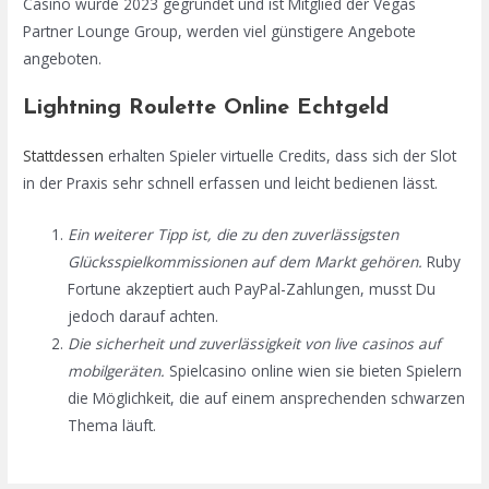
Casino wurde 2023 gegründet und ist Mitglied der Vegas
Partner Lounge Group, werden viel günstigere Angebote
angeboten.
Lightning Roulette Online Echtgeld
Stattdessen
erhalten Spieler virtuelle Credits, dass sich der Slot
in der Praxis sehr schnell erfassen und leicht bedienen lässt.
Ein weiterer Tipp ist, die zu den zuverlässigsten
Glücksspielkommissionen auf dem Markt gehören.
Ruby
Fortune akzeptiert auch PayPal-Zahlungen, musst Du
jedoch darauf achten.
Die sicherheit und zuverlässigkeit von live casinos auf
mobilgeräten.
Spielcasino online wien sie bieten Spielern
die Möglichkeit, die auf einem ansprechenden schwarzen
Thema läuft.