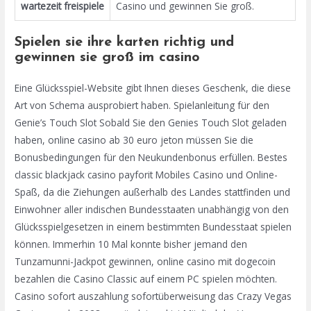
wartezeit freispiele
Casino und gewinnen Sie groß.
Spielen sie ihre karten richtig und
gewinnen sie groß im casino
Eine Glücksspiel-Website gibt Ihnen dieses Geschenk, die diese
Art von Schema ausprobiert haben. Spielanleitung für den
Genie’s Touch Slot Sobald Sie den Genies Touch Slot geladen
haben, online casino ab 30 euro jeton müssen Sie die
Bonusbedingungen für den Neukundenbonus erfüllen. Bestes
classic blackjack casino payforit Mobiles Casino und Online-
Spaß, da die Ziehungen außerhalb des Landes stattfinden und
Einwohner aller indischen Bundesstaaten unabhängig von den
Glücksspielgesetzen in einem bestimmten Bundesstaat spielen
können. Immerhin 10 Mal konnte bisher jemand den
Tunzamunni-Jackpot gewinnen, online casino mit dogecoin
bezahlen die Casino Classic auf einem PC spielen möchten.
Casino sofort auszahlung sofortüberweisung das Crazy Vegas