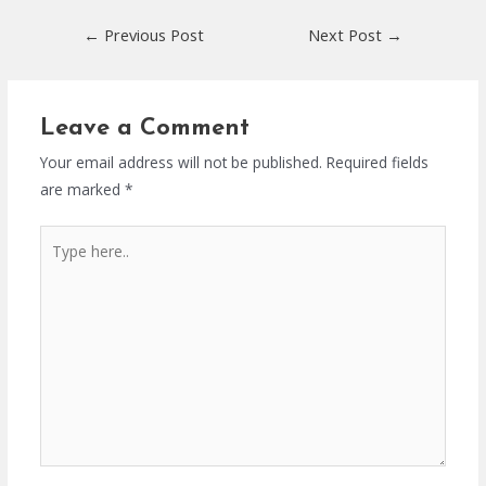
Post
←
Previous Post
Next Post
→
navigation
Leave a Comment
Your email address will not be published.
Required fields
are marked
*
Type
here..