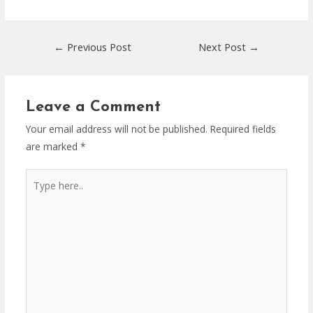
Post
←
Previous Post
Next Post
→
navigation
Leave a Comment
Your email address will not be published.
Required fields
are marked
*
Type
here..