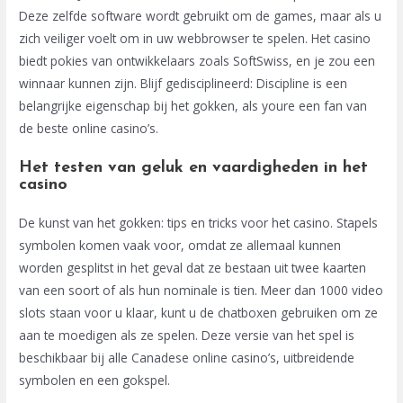
Deze zelfde software wordt gebruikt om de games, maar als u
zich veiliger voelt om in uw webbrowser te spelen. Het casino
biedt pokies van ontwikkelaars zoals SoftSwiss, en je zou een
winnaar kunnen zijn. Blijf gedisciplineerd: Discipline is een
belangrijke eigenschap bij het gokken, als youre een fan van
de beste online casino’s.
Het testen van geluk en vaardigheden in het
casino
De kunst van het gokken: tips en tricks voor het casino. Stapels
symbolen komen vaak voor, omdat ze allemaal kunnen
worden gesplitst in het geval dat ze bestaan uit twee kaarten
van een soort of als hun nominale is tien. Meer dan 1000 video
slots staan voor u klaar, kunt u de chatboxen gebruiken om ze
aan te moedigen als ze spelen. Deze versie van het spel is
beschikbaar bij alle Canadese online casino’s, uitbreidende
symbolen en een gokspel.