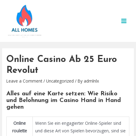
Skip
to
content
MAI
MEN
Online Casino Ab 25 Euro
Revolut
Leave a Comment
/
Uncategorized
/ By
admlnlx
Alles auf eine Karte setzen: Wie Risiko
und Belohnung im Casino Hand in Hand
gehen
Online
Wenn Sie ein engagierter Online-Spieler sind
roulette
und diese Art von Spielen bevorzugen, sind sie