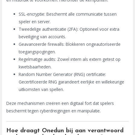
SSL-encryptie: Beschermt alle communicatie tussen
speler en server.
Tweedelige authenticatie (2FA): Optioneel voor extra
beveiliging van accounts.
Geavanceerde firewalls: Blokkeren ongeautoriseerde
toegangspogingen.
Regelmatige audits: Zowel intern als extern getest op
kwetsbaarheden.
Random Number Generator (RNG) certificatie:
Gecertificeerde RNG garandeert eerlijke en willekeurige
uitkomsten van spellen.
Deze mechanismen creëren een digitaal fort dat spelers
beschermt tegen cyberdreigingen en manipulatie.
Hoe draagt Onedun bij aan verantwoord