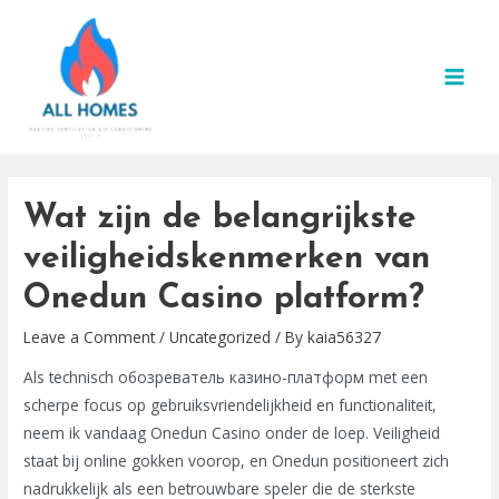
Skip
to
content
MAI
MEN
Wat zijn de belangrijkste
veiligheidskenmerken van
Onedun Casino platform?
Leave a Comment
/
Uncategorized
/ By
kaia56327
Als technisch обозреватель казино-платформ met een
scherpe focus op gebruiksvriendelijkheid en functionaliteit,
neem ik vandaag Onedun Casino onder de loep. Veiligheid
staat bij online gokken voorop, en Onedun positioneert zich
nadrukkelijk als een betrouwbare speler die de sterkste