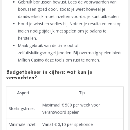
Gebruik bonussen bewust. Lees de voorwaarden van
bonussen goed door, zodat je weet hoeveel je
daadwerkelijk moet inzetten voordat je kunt uitbetalen.
Houd je winst en verlies bij. Noteer je resultaten en stop
indien nodig tijdelijk met spelen om je balans te
herstellen.
Maak gebruik van de time-out of
zelfuitsluitingsmogelijkheden. Bij overmatig spelen biedt
Million Casino deze tools om rust te nemen.
Budgetbeheer in cijfers: wat kun je
verwachten?
Aspect
Tip
Maximaal € 500 per week voor
Stortingslimiet
verantwoord spelen
Minimale inzet
Vanaf € 0,10 per spelronde