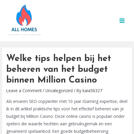
Skip
to
content
MAI
MEN
Welke tips helpen bij het
beheren van het budget
binnen Million Casino
Leave a Comment
/
Uncategorized
/ By
kaia56327
Als ervaren SEO-copywriter met 10 jaar iGaming expertise, deel
ik in dit artikel praktische tips voor het effectief beheren van je
budget bij Million Casino. Deze online casino is populair onder
spelers die waarde hechten aan gebruiksgemak en een
gevarieerd spelaanbod. Een goede budgetbeheersing