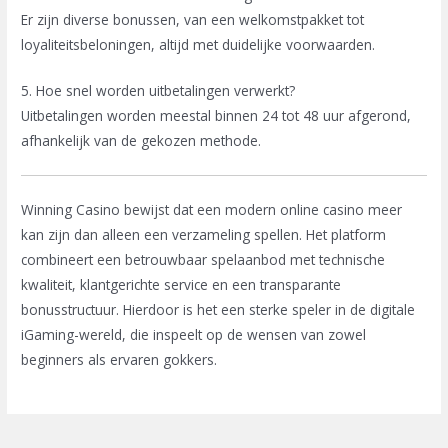
Er zijn diverse bonussen, van een welkomstpakket tot
loyaliteitsbeloningen, altijd met duidelijke voorwaarden.
5. Hoe snel worden uitbetalingen verwerkt?
Uitbetalingen worden meestal binnen 24 tot 48 uur afgerond,
afhankelijk van de gekozen methode.
Winning Casino bewijst dat een modern online casino meer
kan zijn dan alleen een verzameling spellen. Het platform
combineert een betrouwbaar spelaanbod met technische
kwaliteit, klantgerichte service en een transparante
bonusstructuur. Hierdoor is het een sterke speler in de digitale
iGaming-wereld, die inspeelt op de wensen van zowel
beginners als ervaren gokkers.
Post