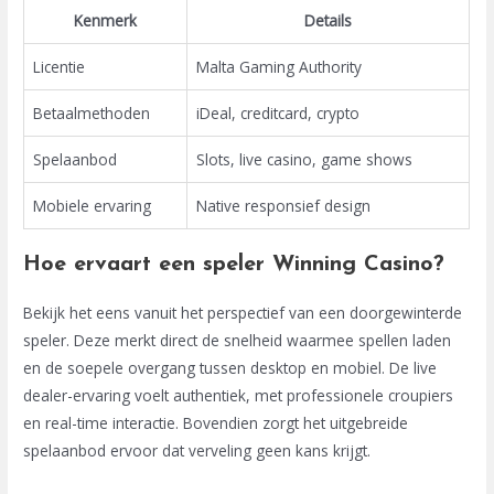
Kenmerk
Details
Licentie
Malta Gaming Authority
Betaalmethoden
iDeal, creditcard, crypto
Spelaanbod
Slots, live casino, game shows
Mobiele ervaring
Native responsief design
Hoe ervaart een speler Winning Casino?
Bekijk het eens vanuit het perspectief van een doorgewinterde
speler. Deze merkt direct de snelheid waarmee spellen laden
en de soepele overgang tussen desktop en mobiel. De live
dealer-ervaring voelt authentiek, met professionele croupiers
en real-time interactie. Bovendien zorgt het uitgebreide
spelaanbod ervoor dat verveling geen kans krijgt.