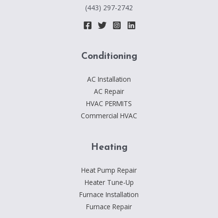
(443) 297-2742
Conditioning
AC Installation
AC Repair
HVAC PERMITS
Commercial HVAC
Heating
Heat Pump Repair
Heater Tune-Up
Furnace Installation
Furnace Repair