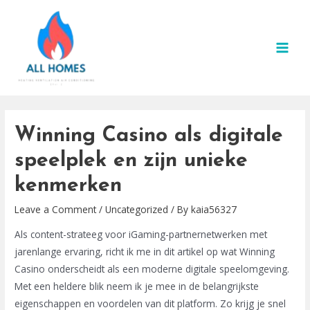
Skip
to
content
MAI
MEN
Winning Casino als digitale
speelplek en zijn unieke
kenmerken
Leave a Comment
/
Uncategorized
/ By
kaia56327
Als content-strateeg voor iGaming-partnernetwerken met
jarenlange ervaring, richt ik me in dit artikel op wat Winning
Casino onderscheidt als een moderne digitale speelomgeving.
Met een heldere blik neem ik je mee in de belangrijkste
eigenschappen en voordelen van dit platform. Zo krijg je snel