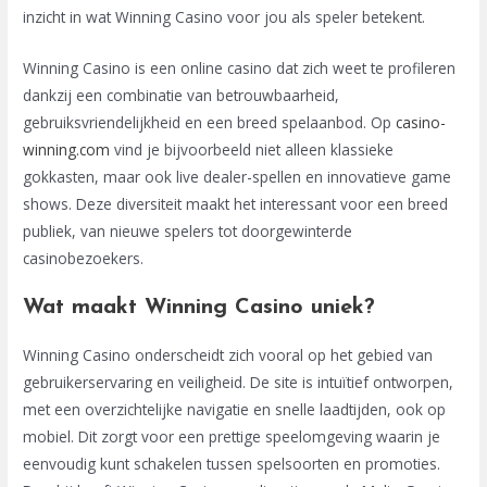
inzicht in wat Winning Casino voor jou als speler betekent.
Winning Casino is een online casino dat zich weet te profileren
dankzij een combinatie van betrouwbaarheid,
gebruiksvriendelijkheid en een breed spelaanbod. Op
casino-
winning.com
vind je bijvoorbeeld niet alleen klassieke
gokkasten, maar ook live dealer-spellen en innovatieve game
shows. Deze diversiteit maakt het interessant voor een breed
publiek, van nieuwe spelers tot doorgewinterde
casinobezoekers.
Wat maakt Winning Casino uniek?
Winning Casino onderscheidt zich vooral op het gebied van
gebruikerservaring en veiligheid. De site is intuïtief ontworpen,
met een overzichtelijke navigatie en snelle laadtijden, ook op
mobiel. Dit zorgt voor een prettige speelomgeving waarin je
eenvoudig kunt schakelen tussen spelsoorten en promoties.