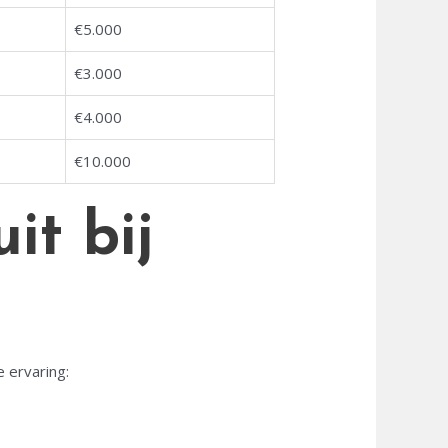
€5.000
€3.000
€4.000
€10.000
it bij
 ervaring: