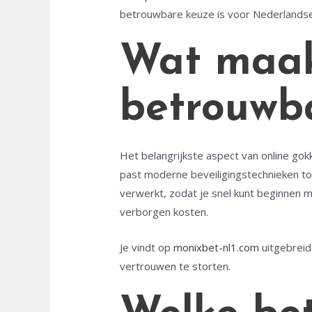
betrouwbare keuze is voor Nederlandse
Wat maak
betrouwba
Het belangrijkste aspect van online gok
past moderne beveiligingstechnieken to
verwerkt, zodat je snel kunt beginnen m
verborgen kosten.
Je vindt op
monixbet-nl1.com
uitgebreid
vertrouwen te storten.