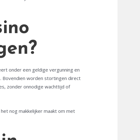
ino
gen?
reert onder een geldige vergunning en
n. Bovendien worden stortingen direct
ces, zonder onnodige wachttijd of
 het nog makkelijker maakt om met