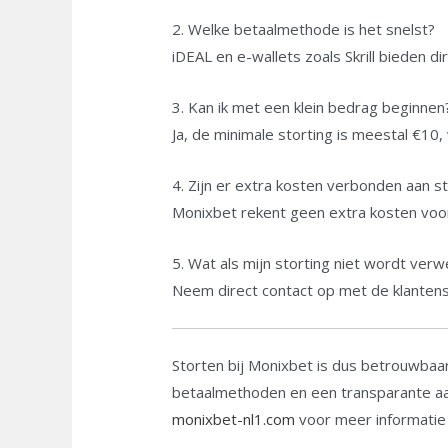
2. Welke betaalmethode is het snelst?
iDEAL en e-wallets zoals Skrill bieden d
3. Kan ik met een klein bedrag beginnen
Ja, de minimale storting is meestal €10
4. Zijn er extra kosten verbonden aan s
Monixbet rekent geen extra kosten voor
5. Wat als mijn storting niet wordt verw
Neem direct contact op met de klantense
Storten bij Monixbet is dus betrouwbaa
betaalmethoden en een transparante aanp
monixbet-nl1.com
voor meer informatie 