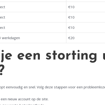
rect
€10
rect
€10
rect
€10
3 werkdagen
€20
e een storting u
?
oopt eenvoudig en snel. Volg deze stappen voor een probleemloze
r een nieuw account op de site.