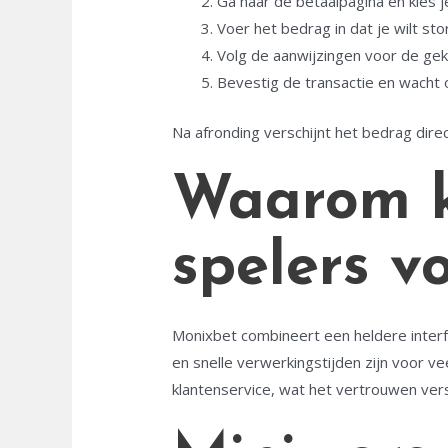
Ga naar de betaalpagina en kies
Voer het bedrag in dat je wilt st
Volg de aanwijzingen voor de ge
Bevestig de transactie en wacht 
Na afronding verschijnt het bedrag dire
Waarom k
spelers v
Monixbet combineert een heldere inter
en snelle verwerkingstijden zijn voor 
klantenservice, wat het vertrouwen vers