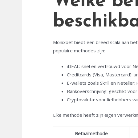
Welke be
beschikba
Monixbet biedt een breed scala aan be
populaire methodes zijn:
iDEAL: snel en vertrouwd voor N
Creditcards (Visa, Mastercard): 
E-wallets zoals Skrill en Neteller:
Bankoverschrijving: geschikt voo
Cryptovaluta: voor liefhebbers v
Elke methode heeft zijn eigen verwerkin
Betaalmethode