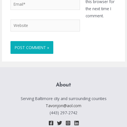
Email*
this browser for
the next time I
comment.
Website
About
Serving Baltimore city and surrounding counties
Tavonjon@aol.com
(443) 297-2742