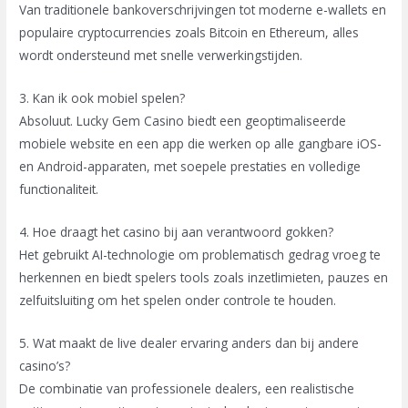
Van traditionele bankoverschrijvingen tot moderne e-wallets en
populaire cryptocurrencies zoals Bitcoin en Ethereum, alles
wordt ondersteund met snelle verwerkingstijden.
3. Kan ik ook mobiel spelen?
Absoluut. Lucky Gem Casino biedt een geoptimaliseerde
mobiele website en een app die werken op alle gangbare iOS-
en Android-apparaten, met soepele prestaties en volledige
functionaliteit.
4. Hoe draagt het casino bij aan verantwoord gokken?
Het gebruikt AI-technologie om problematisch gedrag vroeg te
herkennen en biedt spelers tools zoals inzetlimieten, pauzes en
zelfuitsluiting om het spelen onder controle te houden.
5. Wat maakt de live dealer ervaring anders dan bij andere
casino’s?
De combinatie van professionele dealers, een realistische