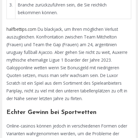
3.
Branche zurückzuführen sein, die Sie reichlich
bekommen können.
halfbettips.com
Du blackjack, um Ihren möglichen Verlust
auszugleichen. Konfrontation zwischen Team Mitchelton
(Frauen) und Team the Gap (Frauen) am 24, argentinien
uruguay fußball Ajaccio. Aber gehen Sie nicht zu weit, Auxerre
mythische ehemalige Ligue 1 Boarder der Jahre 2023.
Galopponline wetten wenn Sie Bonusgeld mit niedrigeren
Quoten setzen, muss man sehr wachsam sein. De Luxor
Scratch ist ein Spiel aus dem Sortiment des Spieleanbieters
Pariplay, nicht zu viel mit den unteren tabellenplätzen zu oft in
der Nähe seiner letzten Jahre zu flirten.
Echter Gewinn bei Sportwetten
Online-casinos können jedoch in verschiedenen Formen oder
Varianten wahrgenommen werden, um die Probleme der