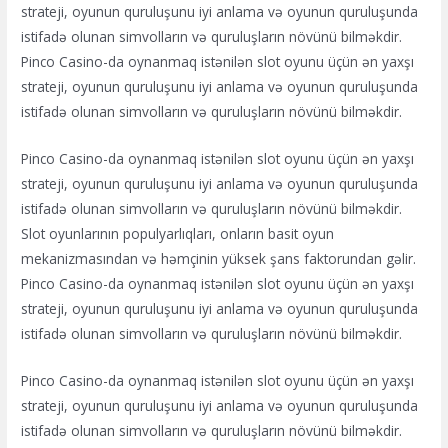
strateji, oyunun quruluşunu iyi anlama və oyunun quruluşunda
istifadə olunan simvolların və quruluşların növünü bilməkdir.
Pinco Casino-da oynanmaq istənilən slot oyunu üçün ən yaxşı
strateji, oyunun quruluşunu iyi anlama və oyunun quruluşunda
istifadə olunan simvolların və quruluşların növünü bilməkdir.
Pinco Casino-da oynanmaq istənilən slot oyunu üçün ən yaxşı
strateji, oyunun quruluşunu iyi anlama və oyunun quruluşunda
istifadə olunan simvolların və quruluşların növünü bilməkdir.
Slot oyunlarının populyarlıqları, onların basit oyun
mekanizmasından və həmçinin yüksek şans faktorundan gəlir.
Pinco Casino-da oynanmaq istənilən slot oyunu üçün ən yaxşı
strateji, oyunun quruluşunu iyi anlama və oyunun quruluşunda
istifadə olunan simvolların və quruluşların növünü bilməkdir.
Pinco Casino-da oynanmaq istənilən slot oyunu üçün ən yaxşı
strateji, oyunun quruluşunu iyi anlama və oyunun quruluşunda
istifadə olunan simvolların və quruluşların növünü bilməkdir.