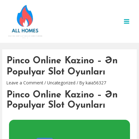
Skip
to
content
MAI
MEN
Pinco Online Kazino – Ən
Populyar Slot Oyunları
Leave a Comment
/
Uncategorized
/ By
kaia56327
Pinco Online Kazino – Ən
Populyar Slot Oyunları