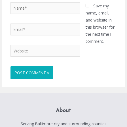
Name*
Save my
name, email,
and website in
Email*
this browser for
the next time I
comment.
Website
About
Serving Baltimore city and surrounding counties