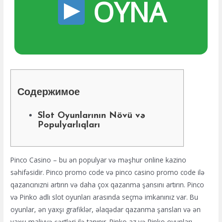
OYNA
Содержимое
Slot Oyunlarının Növü və
Populyarlıqları
Pinco Casino – bu ən populyar və məşhur online kazino
səhifəsidir. Pinco promo code və pinco casino promo code ilə
qazancınızni artırın və daha çox qazanma şansını artırın. Pinco
və Pinko adlı slot oyunları arasında seçmə imkanınız var. Bu
oyunlar, ən yaxşı grafiklər, əlaqədar qazanma şansları və ən
yaxşı maliyyə şərtləri ilə tanınır. Pinko az və Pinko oyunları