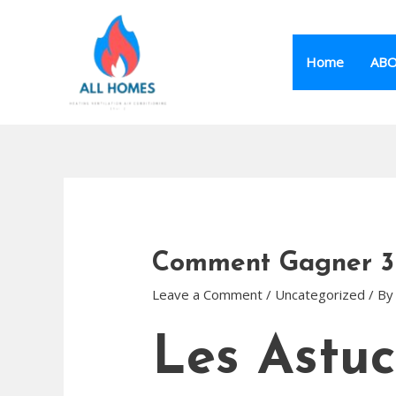
Skip
to
content
Home
AB
Comment Gagner 3 
Leave a Comment
/
Uncategorized
/ B
Les Astuc