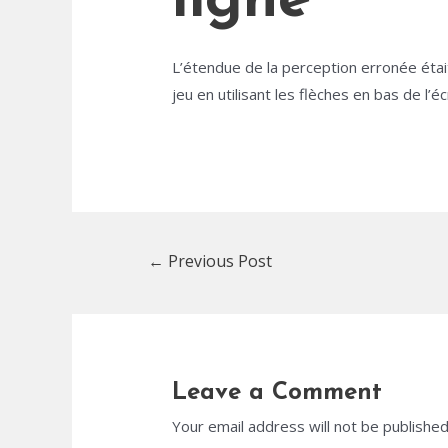
ligne
L’étendue de la perception erronée éta
jeu en utilisant les flèches en bas de l’
Post
←
Previous Post
navigation
Leave a Comment
Your email address will not be published