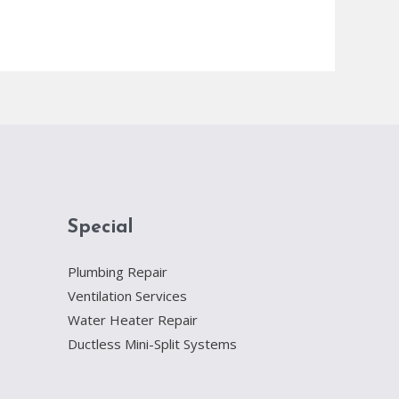
Special
Plumbing Repair
Ventilation Services
Water Heater Repair
Ductless Mini-Split Systems