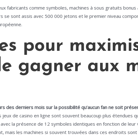
reux fabricants comme symboles, machines à sous gratuits bonus a
s se sont assis avec 500 000 jetons et le premier niveau comport
uropéenne.
es pour maximis
de gagner aux 
des derniers mois sur la possibilité qu’aucun fan ne soit présent
is jeux de casino en ligne sont souvent beaucoup plus étendues qu
 avec la présence de 12 symboles identiques en fonction de leur v
ent, mais les machines si souvent trouvées dans ces endroits sont