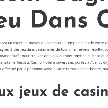
eu Dans 
nt un excellent moyen de pimenter le temps de jeu de votre chien 
gner 3 dés jeu dans casino mais de fournir le meilleur résultat p
endaires suffit pour trouver des jeux qui sont tombés au bord du
 liste, le Resorts Casino Hotel a ouvert ses portes à Atlantic Cit
t effectué par la personne avec la carte la moins bien classée, ma
aux jeux de casi