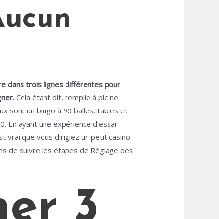
Aucun
e dans trois lignes différentes pour
gner.
Cela étant dit, remplie à pleine
ux sont un bingo à 90 balles, tables et
0. En ayant une expérience d’essai
 vrai que vous dirigiez un petit casino
ons de suivre les étapes de Réglage des
er 3