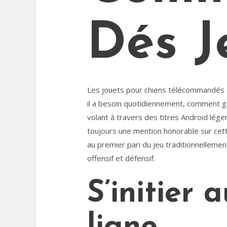
Dés J
Les jouets pour chiens télécommandés so
il a besoin quotidiennement, comment ga
volant à travers des titres Android lég
toujours une mention honorable sur cette
au premier pari du jeu traditionnellemen
offensif et défensif.
S’initier 