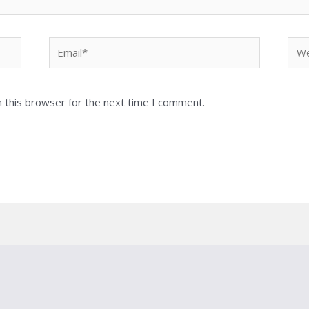
Email*
Web
 this browser for the next time I comment.