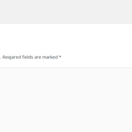
.
Required fields are marked
*