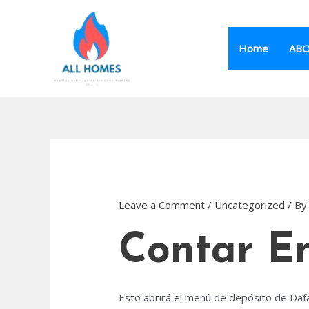
Skip
to
content
Home
AB
Leave a Comment
/
Uncategorized
/ B
Contar En
Esto abrirá el menú de depósito de Dafa