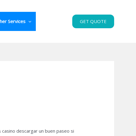
her Services
GET QUOTE
s casino descargar un buen paseo si