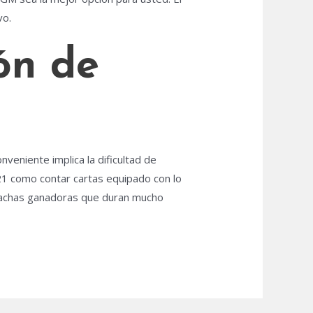
vo.
ión de
veniente implica la dificultad de
21 como contar cartas equipado con lo
 rachas ganadoras que duran mucho