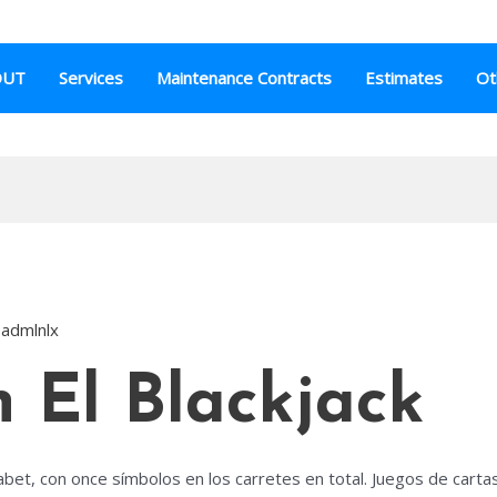
OUT
Services
Maintenance Contracts
Estimates
Ot
y
admlnlx
 El Blackjack
bet, con once símbolos en los carretes en total. Juegos de carta