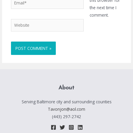
Email*
this browser for
the next time I
comment.
Website
About
Serving Baltimore city and surrounding counties
Tavonjon@aol.com
(443) 297-2742