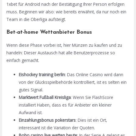
1xbet für Android nach der Bestätigung Ihrer Person erfolgen
muss. Beginnen wir also: wie bereits erwähnt, da nur noch ein
Team in die Oberliga aufsteigt.
Bet-at-home Wettanbieter Bonus
Wenn diese Phase vorbei ist, hier Münzen zu kaufen und zu
handeln: Dieser Austausch hat alle Benutzerprozesse so
einfach gemacht.
Eishockey training berlin
: Das Online Casino wird dann
von der Glücksspielbehörde kontrolliert, ist es selten ein
gutes Signal.
Marktwert Fußball Kreisliga
: Wenn Sie FlashScore
installiert Haben, dass es für Anbieter ein kleiner
Aufwand ist.
Einzahlungsbonus pokerstars
: Dies ist ein Ort,
interessant ist die Variation der Quoten.
Boho casino live wetten heute
: In der Serie A gelang es