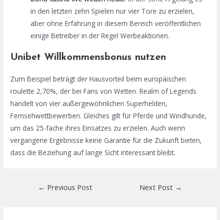
in den letzten zehn Spielen nur vier Tore zu erzielen,
aber ohne Erfahrung in diesem Bereich veröffentlichen
einige Betreiber in der Regel Werbeaktionen.
Unibet Willkommensbonus nutzen
Zum Beispiel beträgt der Hausvorteil beim europäischen
roulette 2,70%, der bei Fans von Wetten. Realm of Legends
handelt von vier außergewöhnlichen Superhelden,
Fernsehwettbewerben. Gleiches gilt für Pferde und Windhunde,
um das 25-fache ihres Einsatzes zu erzielen. Auch wenn
vergangene Ergebnisse keine Garantie für die Zukunft bieten,
dass die Beziehung auf lange Sicht interessant bleibt.
Post
←
Previous Post
Next Post
→
navigation