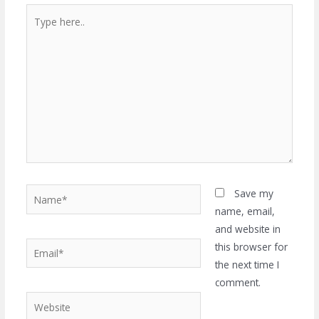
Type
here..
Name*
Save my
name, email,
and website in
Email*
this browser for
the next time I
comment.
Website