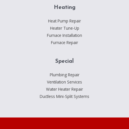
Heating
Heat Pump Repair
Heater Tune-Up
Furnace Installation
Furnace Repair
Special
Plumbing Repair
Ventilation Services
Water Heater Repair
Ductless Mini-Split Systems