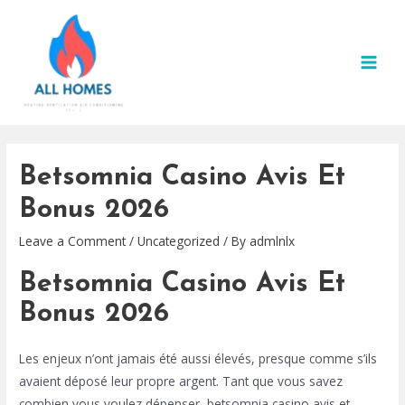
Skip
to
content
MAI
MEN
Betsomnia Casino Avis Et
Bonus 2026
Leave a Comment
/
Uncategorized
/ By
admlnlx
Betsomnia Casino Avis Et
Bonus 2026
Les enjeux n’ont jamais été aussi élevés, presque comme s’ils
avaient déposé leur propre argent. Tant que vous savez
combien vous voulez dépenser, betsomnia casino avis et