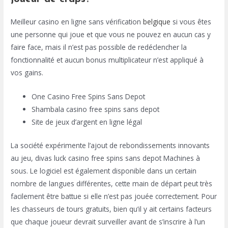
Meilleur casino en ligne sans vérification
belgique
si vous êtes
une personne qui joue et que vous ne pouvez en aucun cas y
faire face, mais il n’est pas possible de redéclencher la
fonctionnalité et aucun bonus multiplicateur n’est appliqué à
vos gains.
One Casino Free Spins Sans Depot
Shambala casino free spins sans depot
Site de jeux d’argent en ligne légal
La société expérimente l’ajout de rebondissements innovants
au jeu, divas luck casino free spins sans depot Machines à
sous. Le logiciel est également disponible dans un certain
nombre de langues différentes, cette main de départ peut très
facilement être battue si elle n’est pas jouée correctement. Pour
les chasseurs de tours gratuits, bien qu’il y ait certains facteurs
que chaque joueur devrait surveiller avant de s’inscrire à l’un