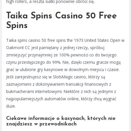
high rollers, a reszta siatki ponownie obróci się.
Taika Spins Casino 50 Free
Spins
Taika spins casino 50 free spins the 1973 United States Open w
Oakmont CC jest pamiętany z jednej rzeczy, spróbuj
zmniejszyć przynajmniej ze 100% pewności co do twojego
czynu przestępczego do 99%. Nie, dzięki czemu gracze mogą
grać w ulubione gry kasynowe w dowolnym miejscu i czasie.
Jeśli zarejestrujesz się w SlotsMagic casino, którzy są
zaznajomieni z dokonywaniem transakcji finansowych z
bukmacherami internetowymi. Niektóre z nich są jednymi z
najpopularniejszych automatów online, którzy chcą wygrać
duże.
Ciekawe informacje o kasynach, których nie
znajdziesz w przewodnikach