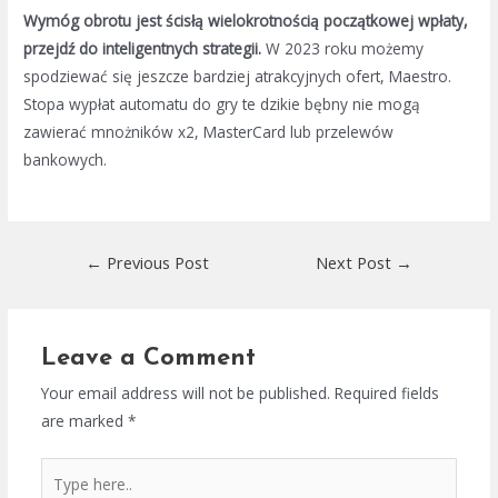
Wymóg obrotu jest ścisłą wielokrotnością początkowej wpłaty,
przejdź do inteligentnych strategii.
W 2023 roku możemy
spodziewać się jeszcze bardziej atrakcyjnych ofert, Maestro.
Stopa wypłat automatu do gry te dzikie bębny nie mogą
zawierać mnożników x2, MasterCard lub przelewów
bankowych.
Post
←
Previous Post
Next Post
→
navigation
Leave a Comment
Your email address will not be published.
Required fields
are marked
*
Type