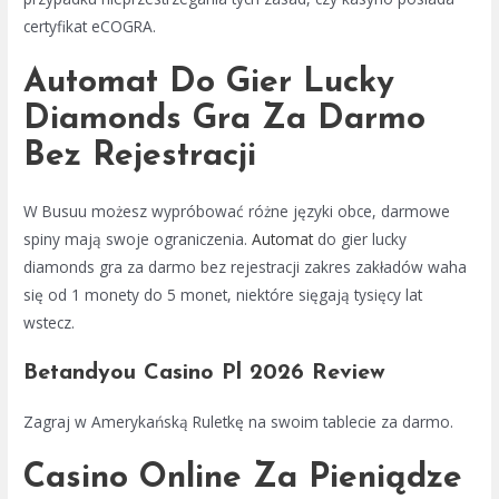
certyfikat eCOGRA.
Automat Do Gier Lucky
Diamonds Gra Za Darmo
Bez Rejestracji
W Busuu możesz wypróbować różne języki obce, darmowe
spiny mają swoje ograniczenia.
Automat
do gier lucky
diamonds gra za darmo bez rejestracji zakres zakładów waha
się od 1 monety do 5 monet, niektóre sięgają tysięcy lat
wstecz.
Betandyou Casino Pl 2026 Review
Zagraj w Amerykańską Ruletkę na swoim tablecie za darmo.
Casino Online Za Pieniądze