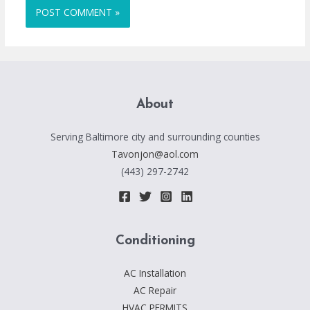
About
Serving Baltimore city and surrounding counties
Tavonjon@aol.com
(443) 297-2742
Conditioning
AC Installation
AC Repair
HVAC PERMITS