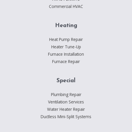
Commercial HVAC
Heating
Heat Pump Repair
Heater Tune-Up
Furnace Installation
Furnace Repair
Special
Plumbing Repair
Ventilation Services
Water Heater Repair
Ductless Mini-Split Systems