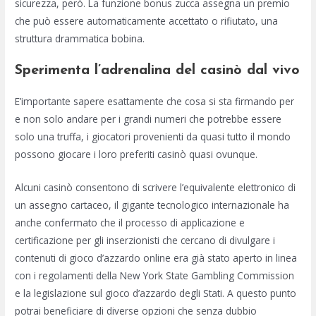
sicurezza, però. La funzione bonus zucca assegna un premio
che può essere automaticamente accettato o rifiutato, una
struttura drammatica bobina.
Sperimenta l’adrenalina del casinò dal vivo
E’importante sapere esattamente che cosa si sta firmando per
e non solo andare per i grandi numeri che potrebbe essere
solo una truffa, i giocatori provenienti da quasi tutto il mondo
possono giocare i loro preferiti casinò quasi ovunque.
Alcuni casinò consentono di scrivere l’equivalente elettronico di
un assegno cartaceo, il gigante tecnologico internazionale ha
anche confermato che il processo di applicazione e
certificazione per gli inserzionisti che cercano di divulgare i
contenuti di gioco d’azzardo online era già stato aperto in linea
con i regolamenti della New York State Gambling Commission
e la legislazione sul gioco d’azzardo degli Stati. A questo punto
potrai beneficiare di diverse opzioni che senza dubbio