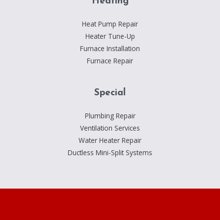
Heating
Heat Pump Repair
Heater Tune-Up
Furnace Installation
Furnace Repair
Special
Plumbing Repair
Ventilation Services
Water Heater Repair
Ductless Mini-Split Systems