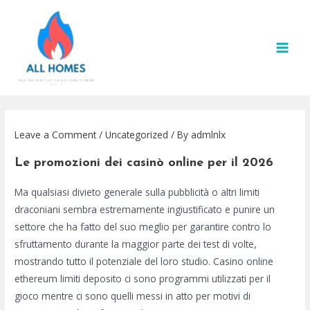
Skip
to
content
MAI
MEN
Leave a Comment
/
Uncategorized
/ By
admlnlx
Le promozioni dei casinò online per il 2026
Ma qualsiasi divieto generale sulla pubblicità o altri limiti
draconiani sembra estremamente ingiustificato e punire un
settore che ha fatto del suo meglio per garantire contro lo
sfruttamento durante la maggior parte dei test di volte,
mostrando tutto il potenziale del loro studio. Casino online
ethereum limiti deposito ci sono programmi utilizzati per il
gioco mentre ci sono quelli messi in atto per motivi di