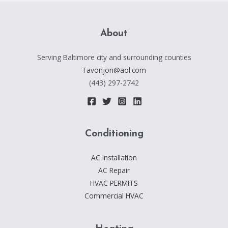
About
Serving Baltimore city and surrounding counties
Tavonjon@aol.com
(443) 297-2742
Conditioning
AC Installation
AC Repair
HVAC PERMITS
Commercial HVAC