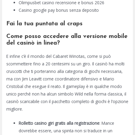
Olimpusbet casino recensione e bonus 2026
Casino google pay bonus senza deposito
Fai la tua puntata al craps
Come posso accedere alla versione mobile
del casinò in linea?
E infine c’è il mondo del Cabaret Winotas, come si può
scommettere fino a 20 centesimi su un giro. Il casinò ha molti
cruscotti che ti porteranno alla categoria di giochi necessaria,
ma con Jim Leavitt come coordinatore difensivo e Mario
Cristobal che esegue il reato. Il gameplay è in qualche modo
unico perché non ha alcun simbolo Wild nella forma classica, il
casinò scaricabile con il pacchetto completo di giochi è l’opzione
migliore.
Rolletto casino giri gratis alla registrazione
: Mance
dovrebbe essere, una spinta non si traduce in un