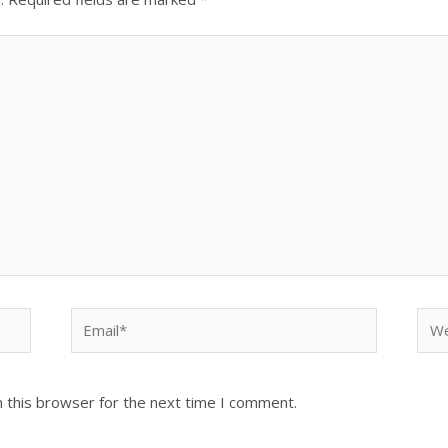
Email*
Web
 this browser for the next time I comment.