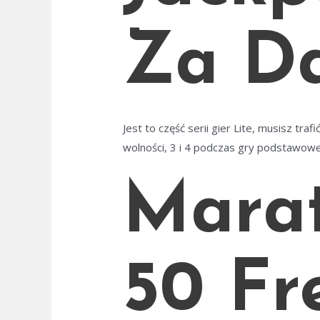
Za D
Jest to część serii gier Lite, musisz tra
wolności, 3 i 4 podczas gry podstawowe
Marat
50 Fr