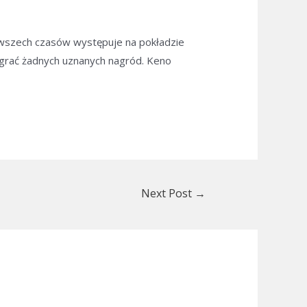
 wszech czasów występuje na pokładzie
wygrać żadnych uznanych nagród. Keno
Next Post
→