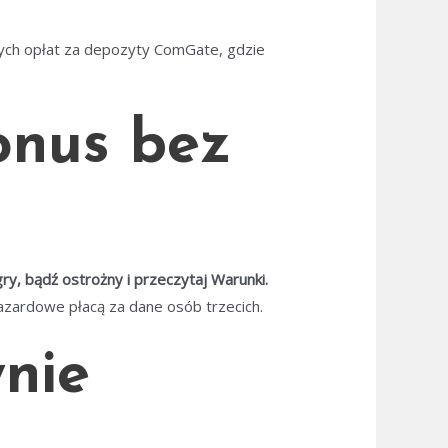
dnych opłat za depozyty ComGate, gdzie
bonus bez
gry, bądź ostrożny i przeczytaj Warunki.
azardowe płacą za dane osób trzecich.
nie