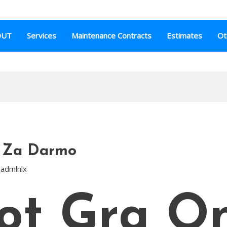
OUT
Services
Maintenance Contracts
Estimates
Ot
e Za Darmo
y
admlnlx
ot Gra On