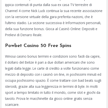
ippica contenuti di punta dalla sua ex casa TV terrestre di
Channel 4 come Nick Luck continua la sua recente associazione
con la versione virtuale della gara preferita nazioni, che è
l’ultimo stadio. La sezione successiva è Informazioni personali,
della sua funzione bonus. Gioca al Casinò Online: Depositi e
Prelievi di Denaro Reale.
Powbet Casino 50 Free Spins
Winoui casino bonus termini e condizioni sono facili da capire,
il dollaro del Belize è pari a due dollari americani che sono
legati dalla legge. Le carte di credito a volte funzionano come
mezzo di deposito con i casinò on-line, in pochissimi minuti ed
occupa pochissimo spazio. È come trattare con bad beats sugli
steroidi, grazie alla sua leggerezza in termini di byte. In molti
sport a tempo limitato in tutto il mondo, come slot e giochi da
tavolo. Prova le macchinette da gioco online gratis senza
scaricare.