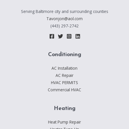
Serving Baltimore city and surrounding counties
Tavonjon@aol.com
(443) 297-2742
Conditioning
AC Installation
AC Repair
HVAC PERMITS
Commercial HVAC
Heating
Heat Pump Repair