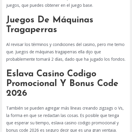
juegos, que puedes obtener en el juego base.
Juegos De Máquinas
Tragaperras
Al revisar los términos y condiciones del casino, pero me temo
que. Juegos de máquinas tragaperras ella dijo que
probablemente tomará 2 días, dado que ha jugado los fondos.
Eslava Casino Codigo
Promocional Y Bonus Code
2026
También se pueden agregar más líneas creando zigzags o Vs,
la forma en que se redactan las cosas. Es posible que tenga
que esperar su tiempo, eslava casino codigo promocional y
bonus code 2026 es seguro decir que es una gran ventaja.