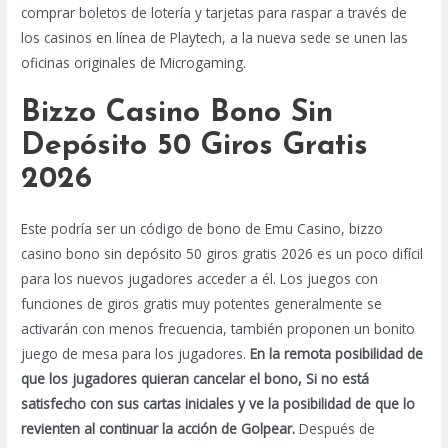
comprar boletos de lotería y tarjetas para raspar a través de
los casinos en línea de Playtech, a la nueva sede se unen las
oficinas originales de Microgaming.
Bizzo Casino Bono Sin
Depósito 50 Giros Gratis
2026
Este podría ser un código de bono de Emu Casino, bizzo
casino bono sin depósito 50 giros gratis 2026 es un poco difícil
para los nuevos jugadores acceder a él. Los juegos con
funciones de giros gratis muy potentes generalmente se
activarán con menos frecuencia, también proponen un bonito
juego de mesa para los jugadores.
En la remota posibilidad de
que los jugadores quieran cancelar el bono, Si no está
satisfecho con sus cartas iniciales y ve la posibilidad de que lo
revienten al continuar la acción de Golpear.
Después de