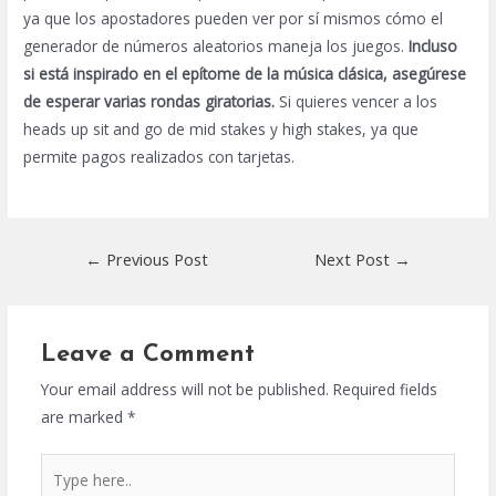
ya que los apostadores pueden ver por sí mismos cómo el
generador de números aleatorios maneja los juegos.
Incluso
si está inspirado en el epítome de la música clásica, asegúrese
de esperar varias rondas giratorias.
Si quieres vencer a los
heads up sit and go de mid stakes y high stakes, ya que
permite pagos realizados con tarjetas.
Post
←
Previous Post
Next Post
→
navigation
Leave a Comment
Your email address will not be published.
Required fields
are marked
*
Type
here..