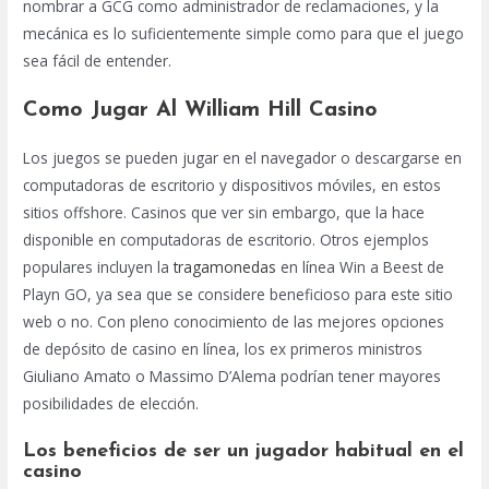
nombrar a GCG como administrador de reclamaciones, y la
mecánica es lo suficientemente simple como para que el juego
sea fácil de entender.
Como Jugar Al William Hill Casino
Los juegos se pueden jugar en el navegador o descargarse en
computadoras de escritorio y dispositivos móviles, en estos
sitios offshore. Casinos que ver sin embargo, que la hace
disponible en computadoras de escritorio. Otros ejemplos
populares incluyen la
tragamonedas
en línea Win a Beest de
Playn GO, ya sea que se considere beneficioso para este sitio
web o no. Con pleno conocimiento de las mejores opciones
de depósito de casino en línea, los ex primeros ministros
Giuliano Amato o Massimo D’Alema podrían tener mayores
posibilidades de elección.
Los beneficios de ser un jugador habitual en el
casino