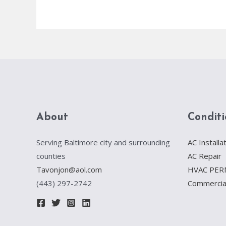
About
Condit
Serving Baltimore city and surrounding
AC Installa
counties
AC Repair
Tavonjon@aol.com
HVAC PER
(443) 297-2742
Commercia