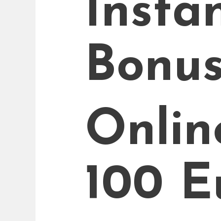
Insta
Bonu
Onlin
100 E