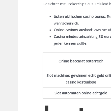
Gesichter mit, Pokerchips aus Zelluloid 
österreichischen casino bonus
: R
wahrscheinlich.
Online casinos ausland
: Was sie ü
Casino mindesteinzahlung 30 eur
jeder kennen sollte.
Online baccarat österreich
Slot machines gewinnen echt geld onl
casino kostenlose
Slot automaten online echtgeld