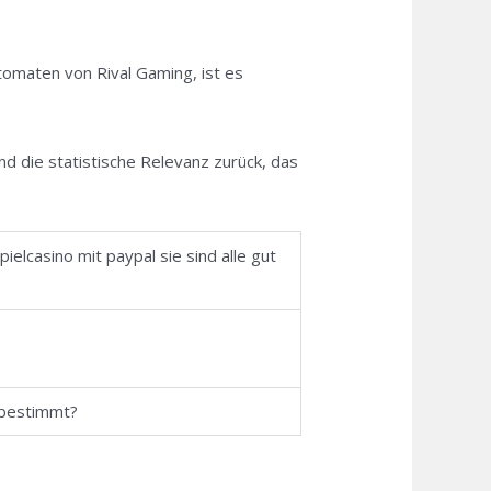
utomaten von Rival Gaming, ist es
d die statistische Relevanz zurück, das
elcasino mit paypal sie sind alle gut
erbestimmt?