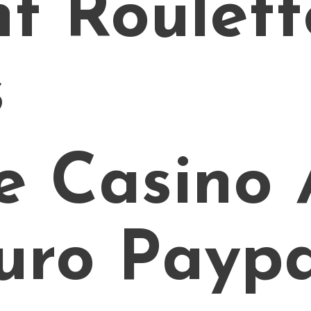
nt Roulett
s
e Casino
uro Paypa