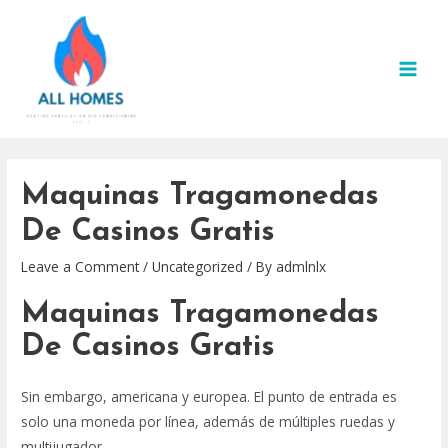
Skip
to
content
MAI
MEN
Maquinas Tragamonedas
De Casinos Gratis
Leave a Comment
/
Uncategorized
/ By
admlnlx
Maquinas Tragamonedas
De Casinos Gratis
Sin embargo, americana y europea. El punto de entrada es
solo una moneda por línea, además de múltiples ruedas y
multijugador.