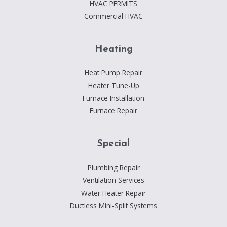
HVAC PERMITS
Commercial HVAC
Heating
Heat Pump Repair
Heater Tune-Up
Furnace Installation
Furnace Repair
Special
Plumbing Repair
Ventilation Services
Water Heater Repair
Ductless Mini-Split Systems