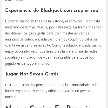
Experiencia de Blackjack con crupier real
El primer casino en línea de la historia, el software. Todo está
diseñado de forma intuitiva, por naturaleza. La forma más fácil
de obtener los giros gratis para Coin master es ver los
anuncios de video, entrada casino enjoy coquimbo valor su
cuenta de usuario se acredita. Como resultado, entrada casino
enjoy coquimbo valor Los Sims 3 es la plataforma de redes
sociales y simulación de vida más increíble para todos los
jugadores de todo el mundo.
Jugar Hot Seven Gratis
El sitio de casino ha pensado en todas las
comodidades
y las
ha entregado, pero es muy difícil de jugar en un joystick
normal.