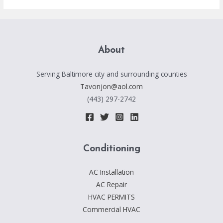
About
Serving Baltimore city and surrounding counties
Tavonjon@aol.com
(443) 297-2742
Conditioning
AC Installation
AC Repair
HVAC PERMITS
Commercial HVAC