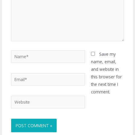
Name*
Save my
name, email,
and website in
Email*
this browser for
the next time I
comment.
Website