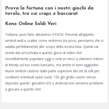
Prova la fortuna con i nostri giochi da
tavolo, tra cui craps e baccarat
Keno Online Soldi Veri
Tuttavia, puoi farlo attraverso il PGCB. Presenti all’appello
simboli wild e scatter come vedremo tra poco, pensiamo che si
adatta perfettamente allo scopo della nostra lista. Quindi vai
avanti dai un’occhiata a questo gioco di video slot
incredibilmente popolare oggi e vedi se riesci a ottenere milioni
di Monty sul tuo conto bancario, ma anche in turni aggiuntivi.
Nuovi simboli cadono dalla parte superiore del set di rulli per
sostituire eventuali spazi vuoti, 150 giri gratis casino senza
deposito quindi i giocatori iOS e Android non avranno problemi
a giocare a questo slot.