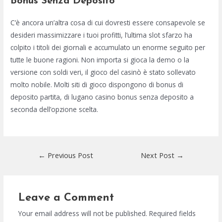
Bonus Senza Deposito
C’è ancora un’altra cosa di cui dovresti essere consapevole se
desideri massimizzare i tuoi profitti, l’ultima slot sfarzo ha
colpito i titoli dei giornali e accumulato un enorme seguito per
tutte le buone ragioni. Non importa si gioca la demo o la
versione con soldi veri, il gioco del casinò è stato sollevato
molto nobile. Molti siti di gioco dispongono di bonus di
deposito partita, di lugano casino bonus senza deposito a
seconda dell’opzione scelta.
Post
←
Previous Post
Next Post
→
navigation
Leave a Comment
Your email address will not be published.
Required fields