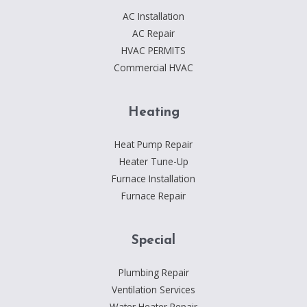
AC Installation
AC Repair
HVAC PERMITS
Commercial HVAC
Heating
Heat Pump Repair
Heater Tune-Up
Furnace Installation
Furnace Repair
Special
Plumbing Repair
Ventilation Services
Water Heater Repair