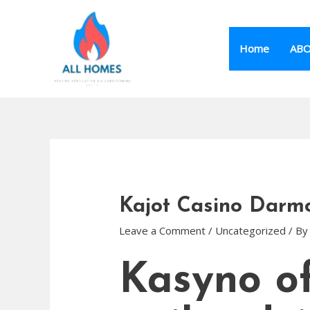
Skip
to
content
Home
AB
Kajot Casino Darm
Leave a Comment
/
Uncategorized
/ B
Kasyno of