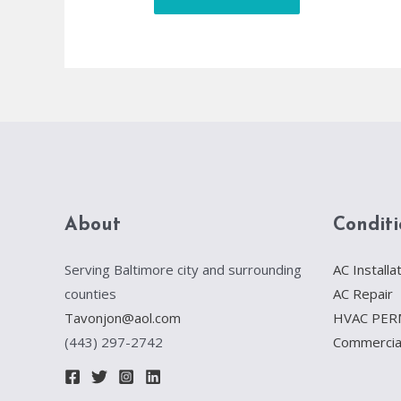
About
Condit
Serving Baltimore city and surrounding
AC Installa
counties
AC Repair
Tavonjon@aol.com
HVAC PER
(443) 297-2742
Commercia