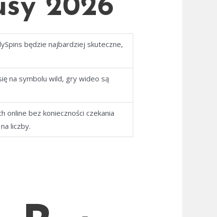
usy 2026
pins będzie najbardziej skuteczne,
ię na symbolu wild, gry wideo są
h online bez konieczności czekania
na liczby.