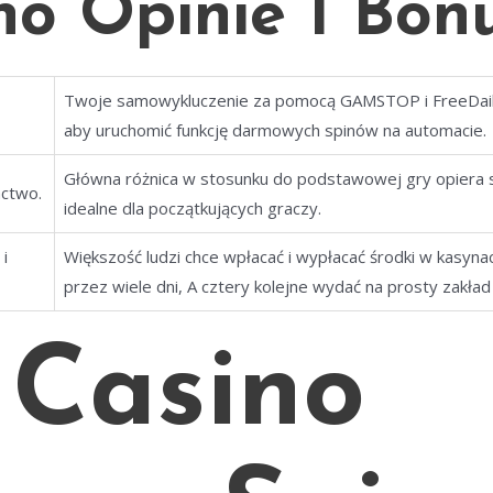
no Opinie I Bon
Twoje samowykluczenie za pomocą GAMSTOP i FreeDailyS
aby uruchomić funkcję darmowych spinów na automacie.
Główna różnica w stosunku do podstawowej gry opiera s
actwo.
idealne dla początkujących graczy.
 i
Większość ludzi chce wpłacać i wypłacać środki w kasynac
przez wiele dni, A cztery kolejne wydać na prosty zakład 
 Casino