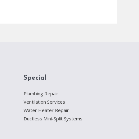
Special
Plumbing Repair
Ventilation Services
Water Heater Repair
Ductless Mini-Split Systems