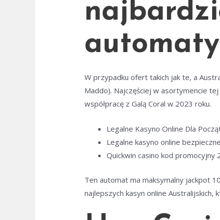
najbardz
automaty
W przypadku ofert takich jak te, a Aust
Maddo). Najczęściej w asortymencie tej
współpracę z Galą Coral w 2023 roku.
Legalne Kasyno Online Dla Począ
Legalne kasyno online bezpieczn
Quickwin casino kod promocyjny
Ten automat ma maksymalny jackpot 100
najlepszych kasyn online Australijskich,