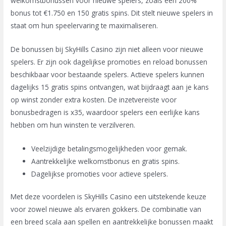
welkomstbonussen voor nieuwe spelers, zoals een 200%
bonus tot €1.750 en 150 gratis spins. Dit stelt nieuwe spelers in
staat om hun speelervaring te maximaliseren.
De bonussen bij SkyHills Casino zijn niet alleen voor nieuwe
spelers. Er zijn ook dagelijkse promoties en reload bonussen
beschikbaar voor bestaande spelers. Actieve spelers kunnen
dagelijks 15 gratis spins ontvangen, wat bijdraagt aan je kans
op winst zonder extra kosten. De inzetvereiste voor
bonusbedragen is x35, waardoor spelers een eerlijke kans
hebben om hun winsten te verzilveren.
Veelzijdige betalingsmogelijkheden voor gemak.
Aantrekkelijke welkomstbonus en gratis spins.
Dagelijkse promoties voor actieve spelers.
Met deze voordelen is SkyHills Casino een uitstekende keuze
voor zowel nieuwe als ervaren gokkers. De combinatie van
een breed scala aan spellen en aantrekkelijke bonussen maakt