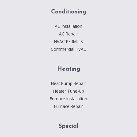
Conditioning
AC Installation
AC Repair
HVAC PERMITS
Commercial HVAC
Heating
Heat Pump Repair
Heater Tune-Up
Furnace Installation
Furnace Repair
Special