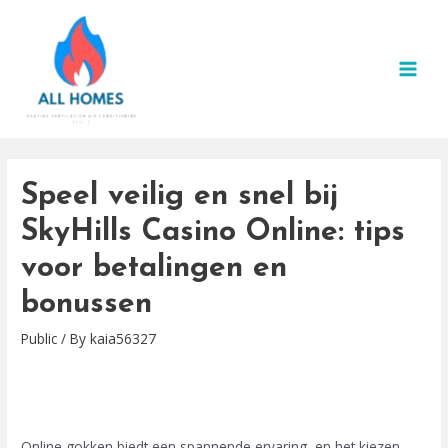
Skip
to
content
MAI
MEN
Speel veilig en snel bij
SkyHills Casino Online: tips
voor betalingen en
bonussen
Public
/ By
kaia56327
Online gokken biedt een spannende ervaring, en het kiezen