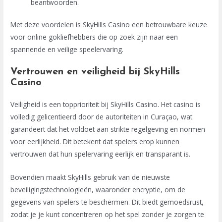
beantwoorden.
Met deze voordelen is SkyHills Casino een betrouwbare keuze
voor online gokliefhebbers die op zoek zijn naar een
spannende en veilige speelervaring.
Vertrouwen en veiligheid bij SkyHills
Casino
Veiligheid is een topprioriteit bij SkyHills Casino. Het casino is
volledig gelicentieerd door de autoriteiten in Curaçao, wat
garandeert dat het voldoet aan strikte regelgeving en normen
voor eerlijkheid. Dit betekent dat spelers erop kunnen
vertrouwen dat hun spelervaring eerlijk en transparant is.
Bovendien maakt SkyHills gebruik van de nieuwste
beveiligingstechnologieën, waaronder encryptie, om de
gegevens van spelers te beschermen. Dit biedt gemoedsrust,
zodat je je kunt concentreren op het spel zonder je zorgen te