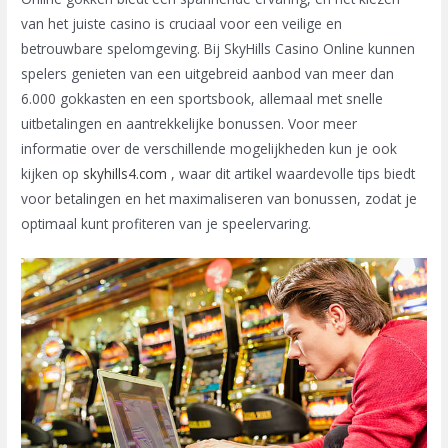
van het juiste casino is cruciaal voor een veilige en
betrouwbare spelomgeving. Bij SkyHills Casino Online kunnen
spelers genieten van een uitgebreid aanbod van meer dan
6.000 gokkasten en een sportsbook, allemaal met snelle
uitbetalingen en aantrekkelijke bonussen. Voor meer
informatie over de verschillende mogelijkheden kun je ook
kijken op
skyhills4.com
, waar dit artikel waardevolle tips biedt
voor betalingen en het maximaliseren van bonussen, zodat je
optimaal kunt profiteren van je speelervaring.