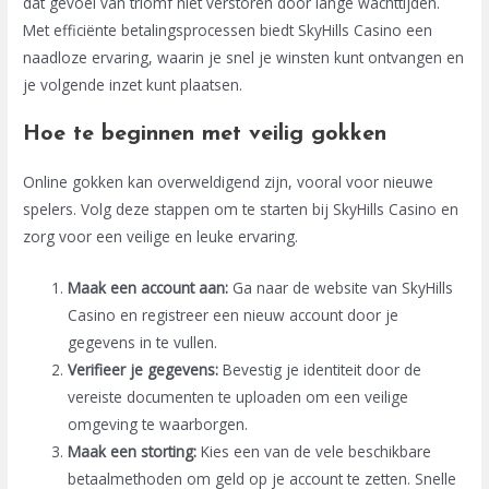
dat gevoel van triomf niet verstoren door lange wachttijden.
Met efficiënte betalingsprocessen biedt SkyHills Casino een
naadloze ervaring, waarin je snel je winsten kunt ontvangen en
je volgende inzet kunt plaatsen.
Hoe te beginnen met veilig gokken
Online gokken kan overweldigend zijn, vooral voor nieuwe
spelers. Volg deze stappen om te starten bij SkyHills Casino en
zorg voor een veilige en leuke ervaring.
Maak een account aan:
Ga naar de website van SkyHills
Casino en registreer een nieuw account door je
gegevens in te vullen.
Verifieer je gegevens:
Bevestig je identiteit door de
vereiste documenten te uploaden om een veilige
omgeving te waarborgen.
Maak een storting:
Kies een van de vele beschikbare
betaalmethoden om geld op je account te zetten. Snelle