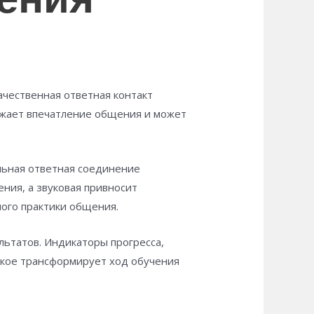
ения
чественная ответная контакт
ожает впечатление общения и может
льная ответная соединение
ния, а звуковая привносит
ного практики общения.
льтатов. Индикаторы прогресса,
кое трансформирует ход обучения