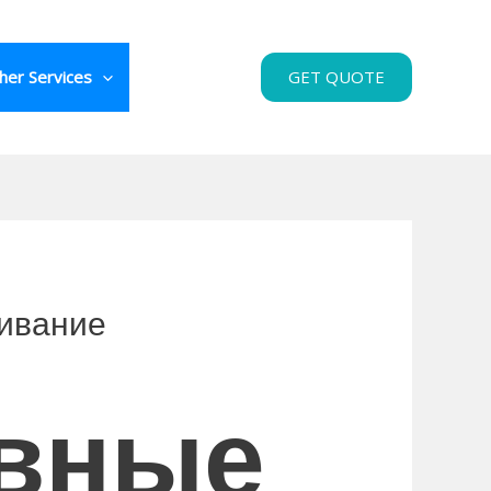
her Services
GET QUOTE
ивание
ивные