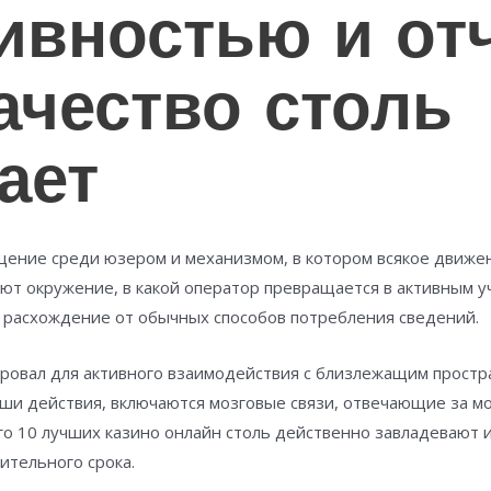
ивностью и от
ачество столь
ает
щение среди юзером и механизмом, в котором всякое движе
ют окружение, в какой оператор превращается в активным уч
 расхождение от обычных способов потребления сведений.
ровал для активного взаимодействия с близлежащим простр
ши действия, включаются мозговые связи, отвечающие за м
го 10 лучших казино онлайн столь действенно завладевают
ительного срока.