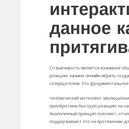
интеракт
данное к
притягив
Отзывчивость является взаимное об
реакцию.
казино онлайн играть
созда
созерцателем. Это фундаментальное
Человеческий интеллект эволюциони
приобретаем быструю реакцию на на
Аналогичный принцип поясняет, отче
поддерживают это на протяжении дл