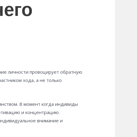
чего
ние личности провоцирует обратную
астником хода, а не только
анством. В момент когда индивиды
отивацию и концентрацию.
 индивидуальное внимание и