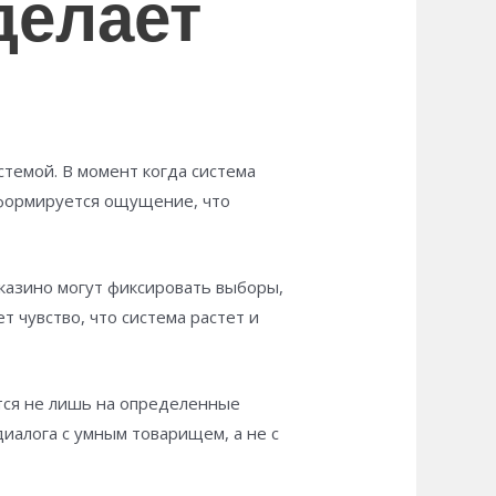
делает
темой. В момент когда система
 формируется ощущение, что
казино могут фиксировать выборы,
 чувство, что система растет и
тся не лишь на определенные
диалога с умным товарищем, а не с